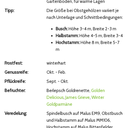
Gartenboden, für warme Lagen
Tipp:
Die Größe bei Obstgehölzen variiert je
nach Unterlage und Schnittbedingungen:
Busch:
Höhe 3-4 m, Breite 2-3 m
Halbstamm:
Höhe 4-5 m, Breite 3-4
Hochstamm:
Höhe 8 m, Breite 5-7
m
Frostfest:
winterhart
Genussreife:
Okt. - Feb.
Pflückreife:
Sept. - Okt.
Befruchter:
Berlepsch Goldrenette,
Golden
Delicious
,
James Grieve
,
Winter
Goldparmäne
Veredelung:
Spindelbusch auf Malus EM9, Obstbusch
und Halbstamm auf Malus MM106,
Hochstamm auf Malus Bittenfelder