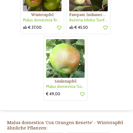
Winterapfel
Pawpaw, Indianerbanane
Malus domestica 'Kronprinz Rudolf'
Asimina triloba 'Sunflower'
ab € 37,00
ab € 45,50
Säulenapfel
Malus domestica 'Golden Gate'
€ 49,00
Malus domestica 'Cox Orangen Renette' - Winterapfel
ähnliche Pflanzen: