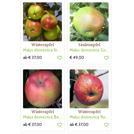
Winterapfel
Säulenapfel
Malus domestica 'Kronprinz Rudolf'
Malus domestica 'Golden Gate'
ab € 37,00
€ 49,00
Winterapfel
Winterapfel
Malus domestica 'Berlepsch Gold Renette'
Malus domestica 'Roter Boskoop'
ab € 37,00
ab € 37,00