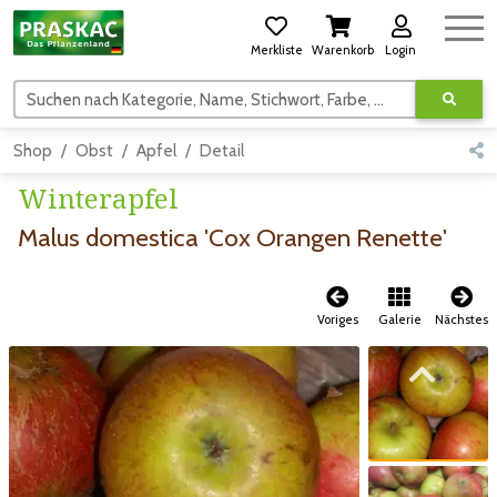
Merkliste
Warenkorb
Login
Suchen nach Kategorie, Name, Stichwort, Farbe, usw.
Shop
Obst
Apfel
Detail
Winterapfel
Malus domestica 'Cox Orangen Renette'
Voriges
Galerie
Nächstes
Zum vorigen Bild