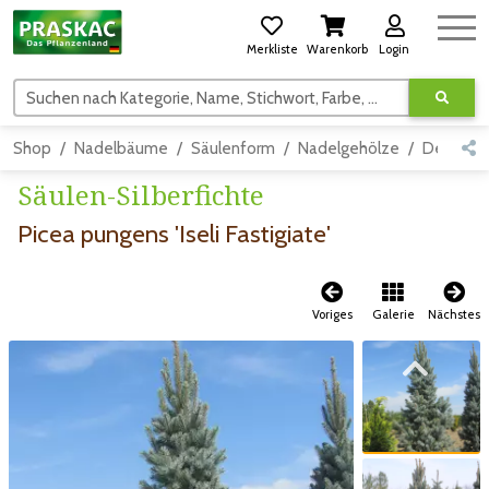
Merkliste
Warenkorb
Login
Suchen nach Kategorie, Name, Stichwort, Farbe, usw.
Shop
Nadelbäume
Säulenform
Nadelgehölze
Detail
Säulen-Silberfichte
Picea pungens 'Iseli Fastigiate'
Voriges
Galerie
Nächstes
Zum vorigen Bild