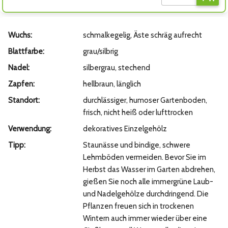
Wuchs:
schmalkegelig, Äste schräg aufrecht
Blattfarbe:
grau/silbrig
Nadel:
silbergrau, stechend
Zapfen:
hellbraun, länglich
Standort:
durchlässiger, humoser Gartenboden,
frisch, nicht heiß oder lufttrocken
Verwendung:
dekoratives Einzelgehölz
Tipp:
Staunässe und bindige, schwere
Lehmböden vermeiden. Bevor Sie im
Herbst das Wasser im Garten abdrehen,
gießen Sie noch alle immergrüne Laub-
und Nadelgehölze durchdringend. Die
Pflanzen freuen sich in trockenen
Wintern auch immer wieder über eine