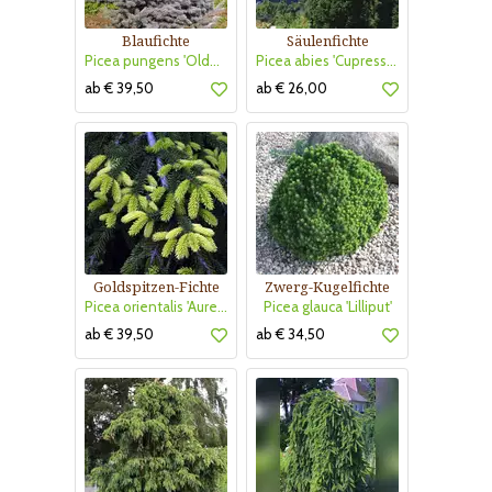
Blaufichte
Säulenfichte
Picea pungens 'Oldenburg'
Picea abies 'Cupressina'
ab € 39,50
ab € 26,00
Goldspitzen-Fichte
Zwerg-Kugelfichte
Picea orientalis 'Aureospicata'
Picea glauca 'Lilliput'
ab € 39,50
ab € 34,50