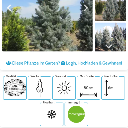
Zum vorigen Bild
Zum nächsten Bild
Zum nächsten Bild
Diese Pflanze im Garten?
Login, Hochladen & Gewinnen!
Qualität
Wuchs
Standort
Max. Breite
Max. Höhe
6m
80cm
Frosthart
Immergrün
immergrün