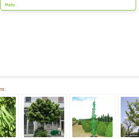
Mehr…
en: