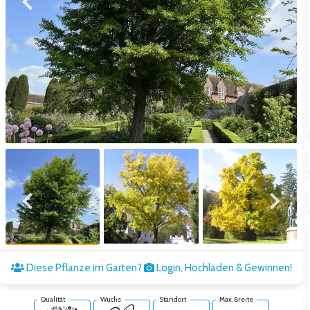
Zum vorigen Bild
Zum näc
Zum vorigen Bild
Zum näc
Diese Pflanze im Garten?
Login, Hochladen & Gewinnen!
Qualität
Wuchs
Standort
Max. Breite