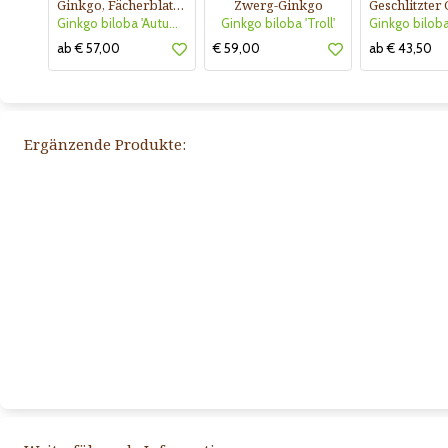
Ginkgo, Fächerblattbaum
Zwerg-Ginkgo
Ginkgo biloba 'Autumn Gold'
Ginkgo biloba 'Troll'
ab € 57,00
€ 59,00
ab € 43,50
Ergänzende Produkte: