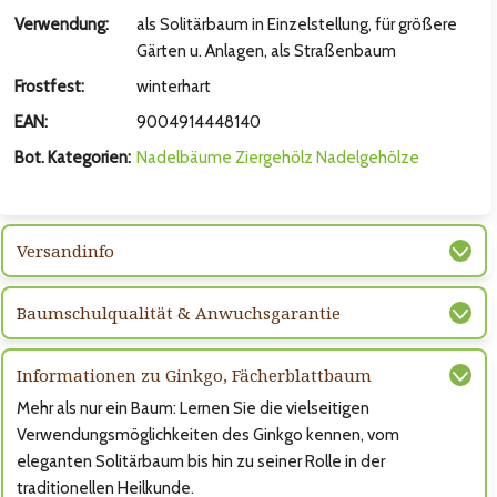
hsten Bild
Verwendung:
als Solitärbaum in Einzelstellung, für größere
Gärten u. Anlagen, als Straßenbaum
Frostfest:
winterhart
EAN:
9004914448140
Bot. Kategorien:
Nadelbäume
Ziergehölz
Nadelgehölze
Versandinfo
Baumschulqualität & Anwuchsgarantie
hsten Bild
Informationen zu Ginkgo, Fächerblattbaum
Mehr als nur ein Baum: Lernen Sie die vielseitigen
Verwendungsmöglichkeiten des Ginkgo kennen, vom
eleganten Solitärbaum bis hin zu seiner Rolle in der
traditionellen Heilkunde.