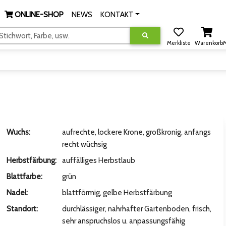
ONLINE-SHOP
NEWS
KONTAKT
tichwort, Farbe, usw.
Merkliste
Warenkorb
M
Wuchs:
aufrechte, lockere Krone, großkronig, anfangs
recht wüchsig
Herbstfärbung:
auffälliges Herbstlaub
Blattfarbe:
grün
Nadel:
blattförmig, gelbe Herbstfärbung
Standort:
durchlässiger, nahrhafter Gartenboden, frisch,
sehr anspruchslos u. anpassungsfähig