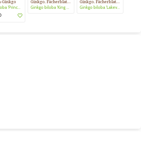
n-Ginkgo
Ginkgo, Fächerblattbaum
Ginkgo, Fächerblattbaum
Ginkgo biloba 'Princeton Sentry'
Ginkgo biloba 'King of Dongting'
Ginkgo biloba 'Lakeview'
0