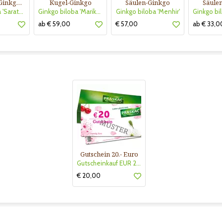
Geschlitzter Ginkgo (Laciniata-Form)
Kugel-Ginkgo
Säulen-Ginkgo
Säule
Ginkgo biloba 'Saratoga'
Ginkgo biloba 'Mariken'
Ginkgo biloba 'Menhir'
ab € 59,00
€ 57,00
ab € 33,0
Gutschein 20.- Euro
Gutscheinkauf EUR 20.-
€ 20,00