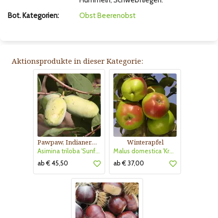
Hummeln, Schwebfliegen.
Bot. Kategorien:
Obst
Beerenobst
Aktionsprodukte in dieser Kategorie:
Pawpaw, Indianerbanane
Winterapfel
Asimina triloba 'Sunflower'
Malus domestica 'Kronprinz Rudolf'
ab € 45,50
ab € 37,00