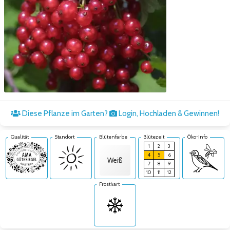
Zum nächsten Bild
Diese Pflanze im Garten?
Login, Hochladen & Gewinnen!
Qualität
Standort
Blütenfarbe
Blütezeit
Öko-Info
1
2
3
4
5
6
Weiß
7
8
9
10
11
12
Frosthart