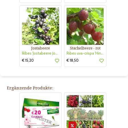
Jostabeere
Stachelbeere - rot
Ribes 'Jostabeere Jostine'
Ribes uva-crispa 'Hinnonmäki Rot'
€ 15,20
€ 18,50
Ergänzende Produkte: