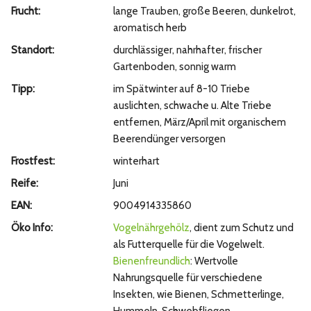
Frucht:
lange Trauben, große Beeren, dunkelrot,
aromatisch herb
Standort:
durchlässiger, nahrhafter, frischer
Gartenboden, sonnig warm
Tipp:
im Spätwinter auf 8-10 Triebe
auslichten, schwache u. Alte Triebe
entfernen, März/April mit organischem
Beerendünger versorgen
Frostfest:
winterhart
Reife:
Juni
EAN:
9004914335860
Öko Info:
Vogelnährgehölz
, dient zum Schutz und
als Futterquelle für die Vogelwelt.
Bienenfreundlich
: Wertvolle
Nahrungsquelle für verschiedene
Insekten, wie Bienen, Schmetterlinge,