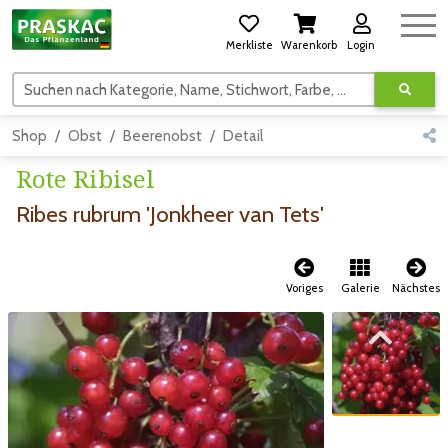
Merkliste
Warenkorb
Login
Suchen nach Kategorie, Name, Stichwort, Farbe, usw.
Shop
Obst
Beerenobst
Detail
Rote Ribisel
Ribes rubrum 'Jonkheer van Tets'
Voriges
Galerie
Nächstes
Zum vorigen Bild