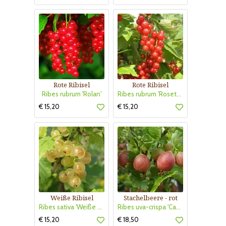
Rote Ribisel
Rote Ribisel
Ribes rubrum 'Rolan'
Ribes rubrum 'Rosetta'
€ 15,20
€ 15,20
Weiße Ribisel
Stachelbeere - rot
Ribes sativa 'Weiße Versailler'
Ribes uva-crispa 'Captivator'
€ 15,20
€ 18,50