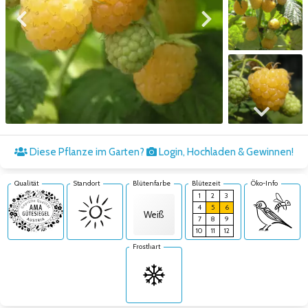
Zum vorigen Bild
Zum nächsten Bild
Zum nächsten Bild
Diese Pflanze im Garten?
Login, Hochladen & Gewinnen!
Qualität
Standort
Blütenfarbe
Blütezeit
Öko-Info
1
2
3
4
5
6
Weiß
7
8
9
10
11
12
Frosthart