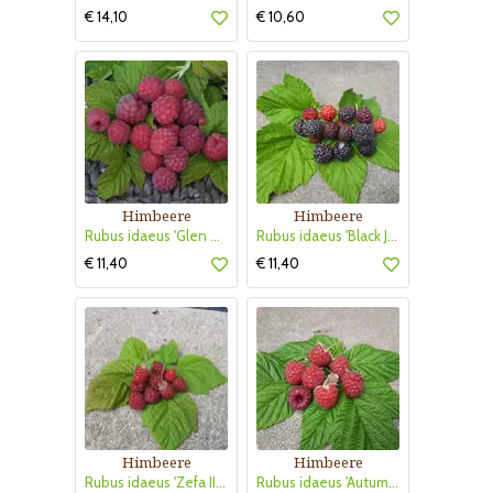
€ 14,10
€ 10,60
Himbeere
Himbeere
Rubus idaeus 'Glen Ample'
Rubus idaeus 'Black Jewel'
€ 11,40
€ 11,40
Himbeere
Himbeere
Rubus idaeus 'Zefa III Herbsternte'
Rubus idaeus 'Autumn Bliss'