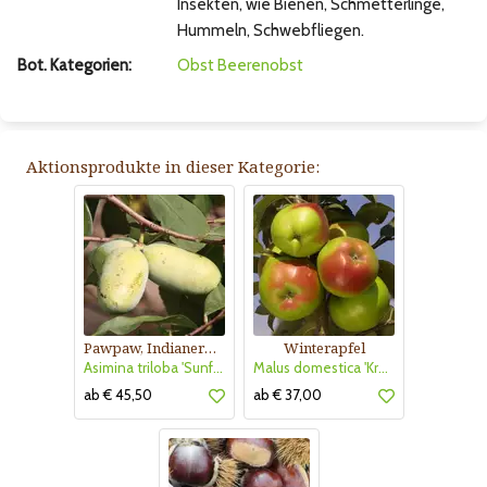
Insekten, wie Bienen, Schmetterlinge,
Hummeln, Schwebfliegen.
Bot. Kategorien:
Obst
Beerenobst
Aktionsprodukte in dieser Kategorie:
Pawpaw, Indianerbanane
Winterapfel
Asimina triloba 'Sunflower'
Malus domestica 'Kronprinz Rudolf'
ab € 45,50
ab € 37,00