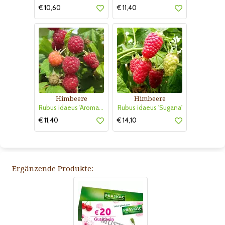
€ 10,60
€ 11,40
Himbeere
Himbeere
Rubus idaeus 'Aroma Queen'
Rubus idaeus 'Sugana'
€ 11,40
€ 14,10
Ergänzende Produkte: