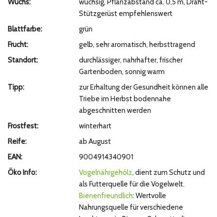
Wuchs:
wüchsig, Pflanzabstand ca. 0,5 m, Draht-
Stützgerüst empfehlenswert
Blattfarbe:
grün
Frucht:
gelb, sehr aromatisch, herbsttragend
Standort:
durchlässiger, nahrhafter, frischer
Gartenboden, sonnig warm
Tipp:
zur Erhaltung der Gesundheit können alle
Triebe im Herbst bodennahe
abgeschnitten werden
Frostfest:
winterhart
Reife:
ab August
EAN:
9004914340901
Öko Info:
Vogelnährgehölz
, dient zum Schutz und
als Futterquelle für die Vogelwelt.
Bienenfreundlich
: Wertvolle
Nahrungsquelle für verschiedene