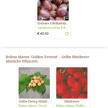
Essbare Edelkastanie, Maroni
Castanea sativa 'Ecker 1'
€ 40,50
Rubus idaeus 'Golden Everest' - Gelbe Himbeere
ähnliche Pflanzen:
Gelbe Zwerg-Himbeere
Himbeere
Rubus idaeus 'Good as Gold'
Rubus idaeus 'Malling Promise'