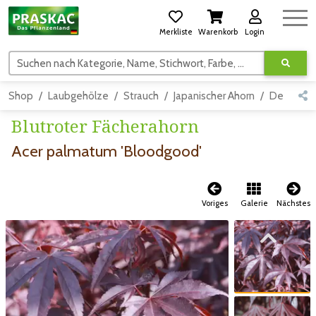
Merkliste
Warenkorb
Login
Suchen nach Kategorie, Name, Stichwort, Farbe, usw.
Shop
Laubgehölze
Strauch
Japanischer Ahorn
Detail
Blutroter Fächerahorn
Acer palmatum 'Bloodgood'
Voriges
Galerie
Nächstes
Zum vorigen Bild