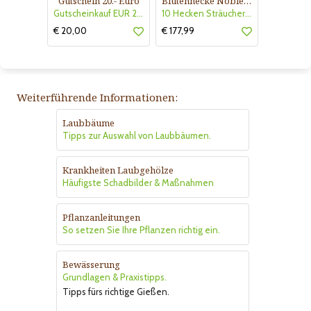
Gutschein 20.- Euro
Blütenhecke Nobless-Kollektion Nr. 402
Gutscheinkauf EUR 20.-
10 Hecken Sträucher - für 10 lfm Blütenhecke - Blühend März - Oktober
€ 20,00
€ 177,99
Weiterführende Informationen:
Laubbäume
Tipps zur Auswahl von Laubbäumen.
Krankheiten Laubgehölze
Häufigste Schadbilder & Maßnahmen
Pflanzanleitungen
So setzen Sie Ihre Pflanzen richtig ein.
Bewässerung
Grundlagen & Praxistipps.
Tipps fürs richtige Gießen.