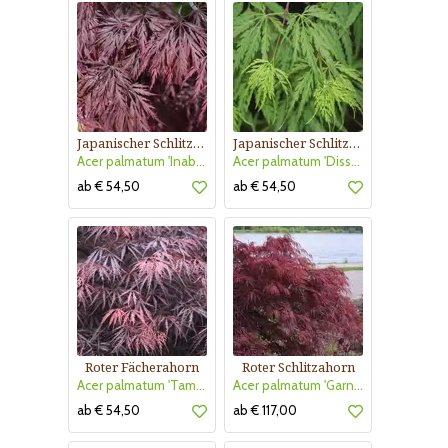
Japanischer Schlitzahorn
Japanischer Schlitzahorn
Acer palmatum 'Inaba-shidare'
Acer palmatum 'Dissectum'
ab € 54,50
ab € 54,50
Roter Fächerahorn
Roter Schlitzahorn
Acer palmatum 'Tamukeyama'
Acer palmatum 'Garnet'
ab € 54,50
ab € 117,00