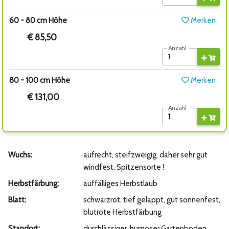
60 - 80 cm Höhe
Merken
€ 85,50
Anzahl
80 - 100 cm Höhe
Merken
€ 131,00
Anzahl
Wuchs:
aufrecht, steifzweigig, daher sehr gut
windfest, Spitzensorte !
Herbstfärbung:
auffälliges Herbstlaub
Blatt:
schwarzrot, tief gelappt, gut sonnenfest,
blutrote Herbstfärbung
Standort:
durchlässiger, humoser Gartenboden,