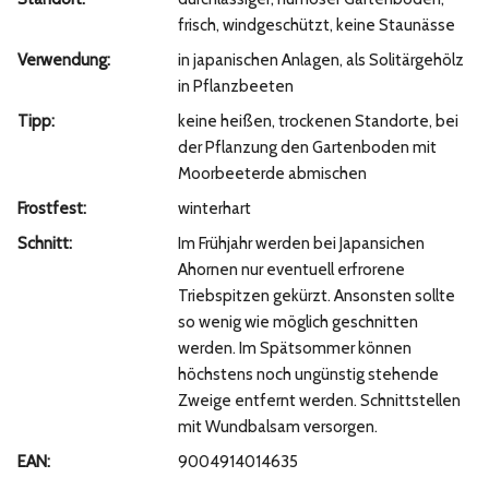
frisch, windgeschützt, keine Staunässe
Verwendung:
in japanischen Anlagen, als Solitärgehölz
in Pflanzbeeten
Tipp:
keine heißen, trockenen Standorte, bei
der Pflanzung den Gartenboden mit
Moorbeeterde abmischen
Frostfest:
winterhart
Schnitt:
Im Frühjahr werden bei Japansichen
Ahornen nur eventuell erfrorene
Triebspitzen gekürzt. Ansonsten sollte
so wenig wie möglich geschnitten
werden. Im Spätsommer können
höchstens noch ungünstig stehende
Zweige entfernt werden. Schnittstellen
mit Wundbalsam versorgen.
EAN:
9004914014635