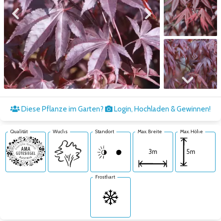
Zum vorigen Bild
Zum nächsten Bild
Zum nächsten Bild
Diese Pflanze im Garten?
Login, Hochladen & Gewinnen!
Qualität
Wuchs
Standort
Max. Breite
Max. Höhe
5m
3m
Frosthart