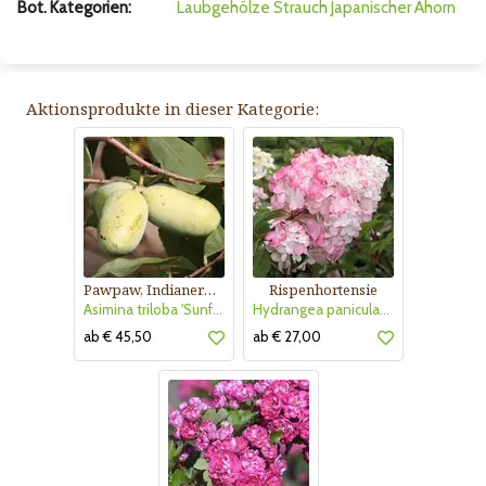
Bot. Kategorien:
Laubgehölze
Strauch
Japanischer Ahorn
Aktionsprodukte in dieser Kategorie:
Pawpaw, Indianerbanane
Rispenhortensie
Asimina triloba 'Sunflower'
Hydrangea paniculata 'Vanille Fraise'
ab € 45,50
ab € 27,00