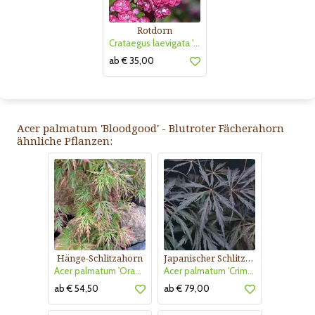
Rotdorn
Crataegus laevigata 'Pauls Scarlet'
ab € 35,00
Acer palmatum 'Bloodgood' - Blutroter Fächerahorn
ähnliche Pflanzen:
Hänge-Schlitzahorn
Japanischer Schlitzahorn
Acer palmatum 'Orangeola'
Acer palmatum 'Crimson Princess'
ab € 54,50
ab € 79,00