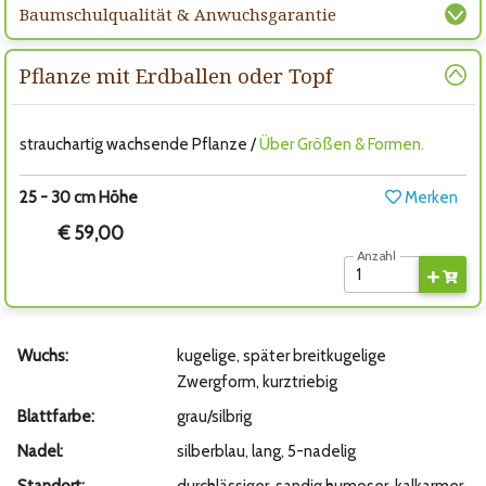
Baumschulqualität & Anwuchsgarantie
Pflanze mit Erdballen oder Topf
strauchartig wachsende Pflanze /
Über Größen & Formen.
25 - 30 cm Höhe
Merken
€ 59,00
Anzahl
Wuchs:
kugelige, später breitkugelige
Zwergform, kurztriebig
Blattfarbe:
grau/silbrig
Nadel:
silberblau, lang, 5-nadelig