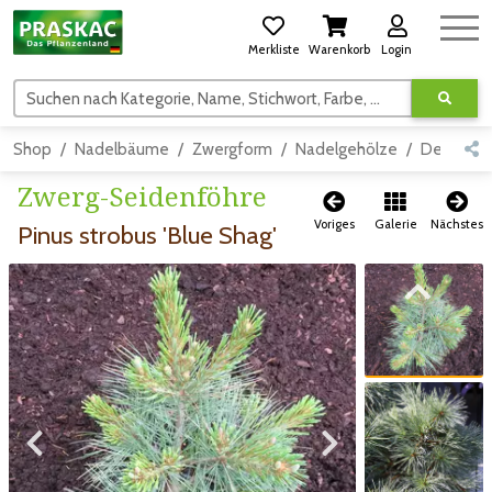
Merkliste
Warenkorb
Login
Suchen nach Kategorie, Name, Stichwort, Farbe, usw.
Shop
Nadelbäume
Zwergform
Nadelgehölze
Detail
Zwerg-Seidenföhre
Voriges
Galerie
Nächstes
Pinus strobus 'Blue Shag'
Zum vorigen Bild
Zum vorigen Bild
Zum nächsten Bild