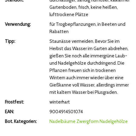
Standort:
durchlässiger, sandig humoser, kalkarmer
Gartenboden, frisch, keine heißen,
lufttrockene Plätze
Verwendung:
für Trogbepflanzungen, in Beeten und
Rabatten
Tipp:
Staunässe vermeiden. Bevor Sie im
Herbst das Wasser im Garten abdrehen,
gießen Sie noch alle immergrüne Laub-
und Nadelgehölze durchdringend. Die
Pflanzen freuen sich in trockenen
Wintern auch immer wieder über eine
Gießkanne voll Wasser, allerdings immer
mit kaltem Wasser bei Plusgraden.
Frostfest:
winterhart
EAN:
9004914501074
Bot. Kategorien:
Nadelbäume
Zwergform
Nadelgehölze