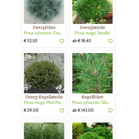
Zwergföhre
Zwerglatsche
Pinus sylvestris 'Chantry Blue'
Pinus mugo 'Varella'
€ 52,50
ab € 18,40
Zwerg-Kugellatsche
Kugelföhre
Pinus mugo 'Mini Mops'
Pinus sylvestris 'Globosa Viridis'
€ 59,00
ab € 143,00