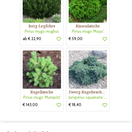
Berg-Legföhre
Kissenlatsche
Pinus mugo mughus
Pinus mugo 'Mops'
ab € 22,90
€ 59,00
Kugellatsche
Zwerg-Kugelwacholder
Pinus mugo 'Mumpitz'
Juniperus squamata 'Blue Star'
€ 143,00
€ 18,40