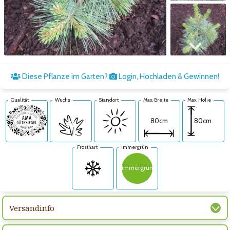
Zum nächsten Bild
Diese Pflanze im Garten?
Login, Hochladen & Gewinnen!
Qualität
Wuchs
Standort
Max. Breite
Max. Höhe
80cm
80cm
Frosthart
Immergrün
immergrün
Versandinfo