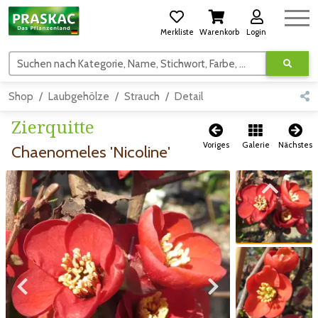
Merkliste
Warenkorb
Login
Suchen nach Kategorie, Name, Stichwort, Farbe, usw.
Shop
Laubgehölze
Strauch
Detail
Zierquitte
Voriges
Galerie
Nächstes
Chaenomeles 'Nicoline'
Zum vorigen Bild
Zum vorigen Bild
Zum nächsten Bild