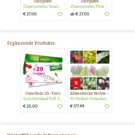
Zierquitte
Zierquitte
Chaenomeles 'Scarlet Storm'
Chaenomeles 'Pink Trail'
€ 27,00
ab € 27,00
Ergänzende Produkte:
Gutschein 20.- Euro
Blütenhecke Nobless-Kollektion Nr. 402
Gutscheinkauf EUR 20.-
10 Hecken Sträucher - für 10 lfm Blütenhecke - Blühend März - Oktober
€ 20,00
€ 177,99