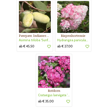
Pawpaw, Indianerbanane
Rispenhortensie
Asimina triloba 'Sunflower'
Hydrangea paniculata 'Vanille Fraise'
ab € 45,50
ab € 27,00
Rotdorn
Crataegus laevigata 'Pauls Scarlet'
ab € 35,00