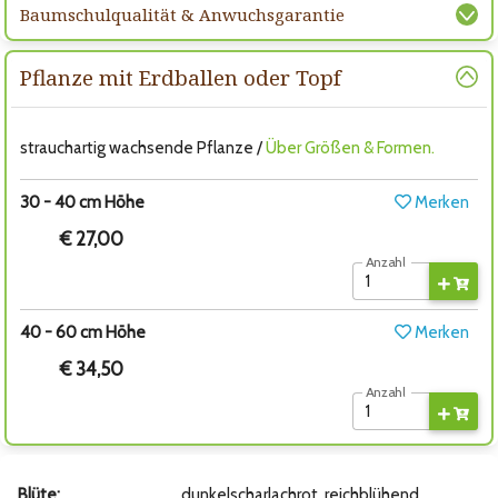
Baumschulqualität & Anwuchsgarantie
Pflanze mit Erdballen oder Topf
strauchartig wachsende Pflanze /
Über Größen & Formen.
30 - 40 cm Höhe
Merken
€ 27,00
Anzahl
40 - 60 cm Höhe
Merken
€ 34,50
Anzahl
Blüte:
dunkelscharlachrot, reichblühend