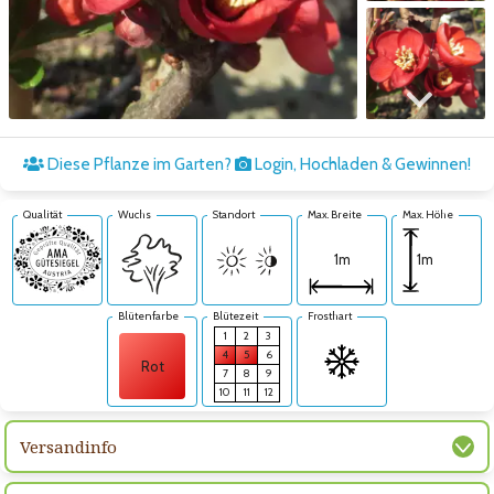
Zum nächsten Bild
Diese Pflanze im Garten?
Login, Hochladen & Gewinnen!
Qualität
Wuchs
Standort
Max. Breite
Max. Höhe
1m
1m
Blütenfarbe
Blütezeit
Frosthart
1
2
3
4
5
6
Rot
7
8
9
10
11
12
Versandinfo