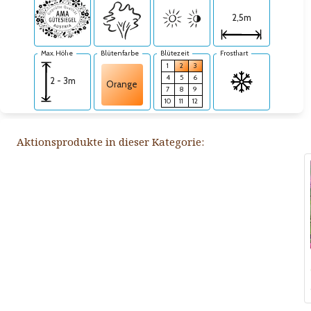
2,5m
Max. Höhe
Blütenfarbe
Blütezeit
Frosthart
1
2
3
4
5
6
2 - 3m
Orange
7
8
9
10
11
12
Aktionsprodukte in dieser Kategorie: