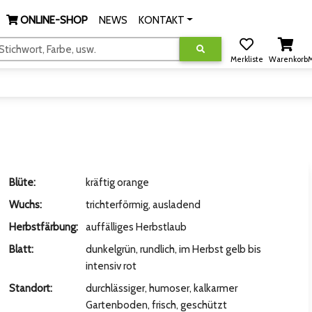
ONLINE-SHOP
NEWS
KONTAKT
tichwort, Farbe, usw.
Merkliste
Warenkorb
M
Blüte:
kräftig orange
Wuchs:
trichterförmig, ausladend
Herbstfärbung:
auffälliges Herbstlaub
Blatt:
dunkelgrün, rundlich, im Herbst gelb bis
intensiv rot
Standort:
durchlässiger, humoser, kalkarmer
Gartenboden, frisch, geschützt