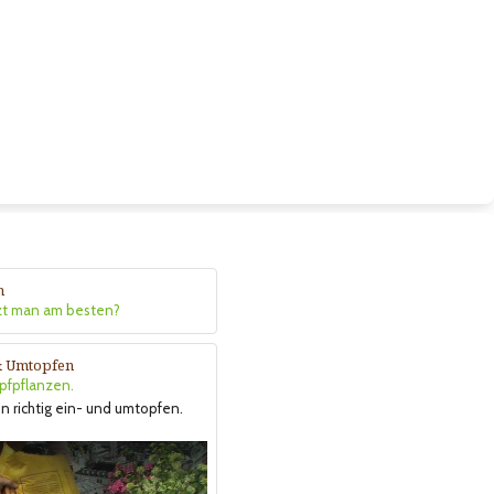
n
zt man am besten?
& Umtopfen
opfpflanzen.
n richtig ein- und umtopfen.