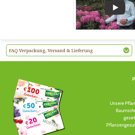
Play
FAQ Verpackung, Versand & Lieferung
P
Unsere Pflan
Baumschul
geset
Pflanzengesun