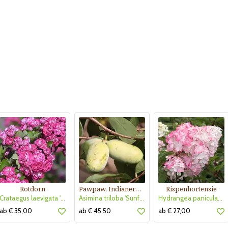
Rotdorn
Pawpaw, Indianerbanane
Rispenhortensie
Crataegus laevigata 'Pauls Scarlet'
Asimina triloba 'Sunflower'
Hydrangea paniculata 'Vanille Fraise'
ab € 35,00
ab € 45,50
ab € 27,00