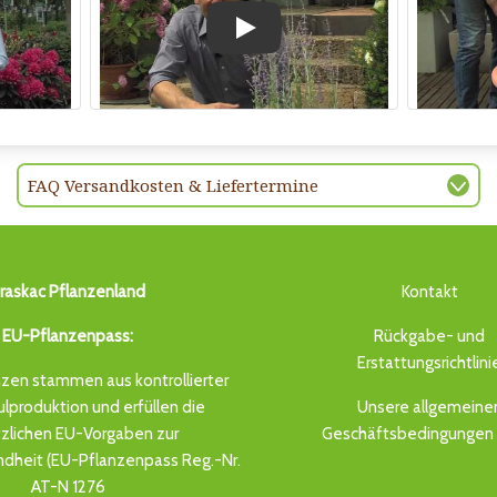
Play
FAQ Versandkosten & Liefertermine
raskac Pflanzenland
Kontakt
EU-Pflanzenpass:
Rückgabe- und
Erstattungsrichtlini
zen stammen aus kontrollierter
produktion und erfüllen die
Unsere allgemeine
zlichen EU-Vorgaben zur
Geschäftsbedingungen 
dheit (EU-Pflanzenpass Reg.-Nr.
AT-N 1276