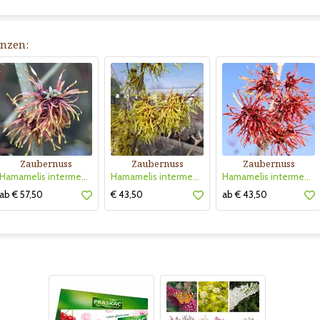
anzen:
Zaubernuss
Zaubernuss
Zaubernuss
Hamamelis intermedia 'Feuerzauber
Hamamelis intermedia 'Arnold Promise'
Hamamelis intermedia 'Diane'
ab € 57,50
€ 43,50
ab € 43,50