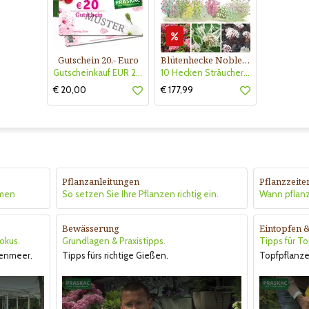
Gutschein 20.- Euro
Blütenhecke Nobless-Kollektion Nr. 402
Gutscheinkauf EUR 20.-
10 Hecken Sträucher - für 10 lfm Blütenhecke - Blühend März - Oktober
€ 20,00
€ 177,99
Pflanzanleitungen
Pflanzzeite
hmen
So setzen Sie Ihre Pflanzen richtig ein.
Wann pflan
Bewässerung
Eintopfen 
okus.
Grundlagen & Praxistipps.
Tipps für T
enmeer.
Tipps fürs richtige Gießen.
Topfpflanze