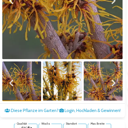
Zum vorigen Bild
Zum näc
Zum vorigen Bild
Zum näc
Diese Pflanze im Garten?
Login, Hochladen & Gewinnen!
Qualität
Wuchs
Standort
Max. Breite