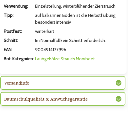
hsten Bild
Verwendung:
Einzelstellung, winterblühender Zierstrauch
Tipp:
auf kalkarmen Böden ist die Herbstfärbung
besonders intensiv
Frostfest:
winterhart
Schnitt:
Im Normalfall kein Schnitt erforderlich.
EAN:
9004914177996
Bot. Kategorien:
Laubgehölze
Strauch
Moorbeet
Versandinfo
hsten Bild
Baumschulqualität & Anwuchsgarantie