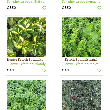
Symphoricarpos c. 'Brain de Soleil'
Symphoricarpos chenaultii 'Hancock'
€ 3,50
€ 3,50
Bunter Kriech-Spindelstrauch
Kriech-Spindelstrauch
Euonymus fortunei 'Blondy'
Euonymus fortunei radicans
€ 4,10
€ 4,10