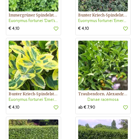
Immergrüner Spindelstrauch
Bunter Kriech-Spindelstrauch
Euonymus fortunei 'Dart's Blanket'
Euonymus fortunei 'Emerald Gaiety'
€ 4,10
€ 4,10
Bunter Kriech-Spindelstrauch
Traubendorn, Alexandrinerlorbeer
Euonymus fortunei 'Emerald'n Gold'
Danae racemosa
€ 4,10
ab € 7,90