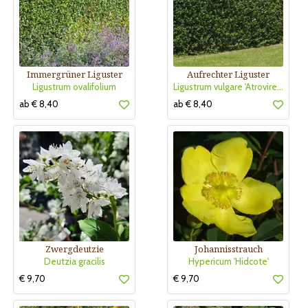
Immergrüner Liguster
Aufrechter Liguster
Ligustrum ovalifolium
Ligustrum vulgare 'Atrovirens'
ab € 8,40
ab € 8,40
Zwergdeutzie
Johannisstrauch
Deutzia gracilis
Hypericum 'Hidcote'
€ 9,70
€ 9,70