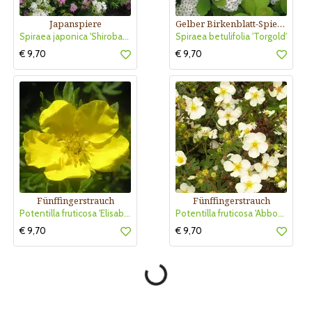
Japanspiere
Gelber Birkenblatt-Spierstrauch
Spiraea japonica 'Shirobana'
Spiraea betulifolia 'Torgold'
€ 9,70
€ 9,70
Fünffingerstrauch
Fünffingerstrauch
Potentilla fruticosa 'Elisabeth'
Potentilla fruticosa 'Abbotswood'
€ 9,70
€ 9,70