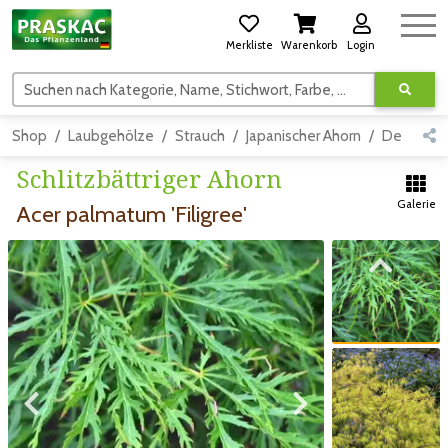
Merkliste
Warenkorb
Login
Suchen nach Kategorie, Name, Stichwort, Farbe, usw.
Shop
Laubgehölze
Strauch
Japanischer Ahorn
Detail
Schlitzbättriger Ahorn
Galerie
Acer palmatum 'Filigree'
Zum vorigen Bild
Zum vorigen Bild
Zum nächsten Bild