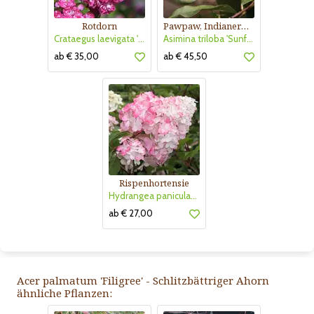
Rotdorn
Pawpaw, Indianerbanane
Crataegus laevigata 'Pauls Scarlet'
Asimina triloba 'Sunflower'
ab € 35,00
ab € 45,50
Rispenhortensie
Hydrangea paniculata 'Vanille Fraise'
ab € 27,00
Acer palmatum 'Filigree' - Schlitzbättriger Ahorn
ähnliche Pflanzen: