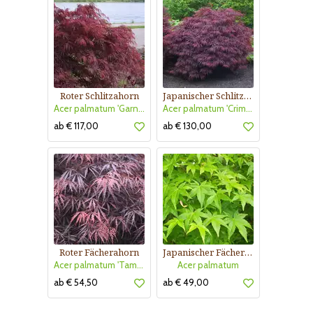
Roter Schlitzahorn
Japanischer Schlitzahorn
Acer palmatum 'Garnet'
Acer palmatum 'Crimson Queen'
ab € 117,00
ab € 130,00
Roter Fächerahorn
Japanischer Fächerahorn
Acer palmatum 'Tamukeyama'
Acer palmatum
ab € 54,50
ab € 49,00