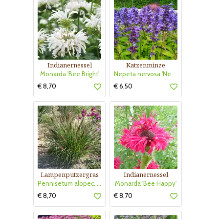
Indianernessel
Katzenminze
Monarda 'Bee Bright'
Nepeta nervosa 'Neptun'
€ 8,70
€ 6,50
Lampenputzergras
Indianernessel
Pennisetum alopec. 'Red Head'
Monarda 'Bee Happy'
€ 8,70
€ 8,70