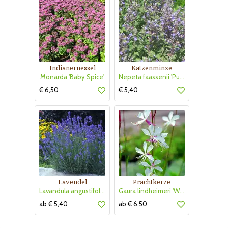
Indianernessel
Katzenminze
Monarda 'Baby Spice'
Nepeta faassenii 'Purrsian Blue'
€ 6,50
€ 5,40
Lavendel
Prachtkerze
Lavandula angustifolia 'Munstead'
Gaura lindheimeri 'Whirling Butterflies'
ab € 5,40
ab € 6,50