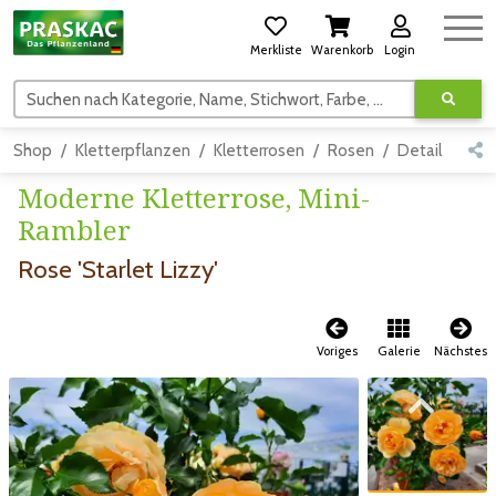
Merkliste
Warenkorb
Login
Suchen nach Kategorie, Name, Stichwort, Farbe, usw.
Shop
Kletterpflanzen
Kletterrosen
Rosen
Detail
Moderne Kletterrose, Mini-
Rambler
Rose 'Starlet Lizzy'
Voriges
Galerie
Nächstes
Zum vorigen Bild