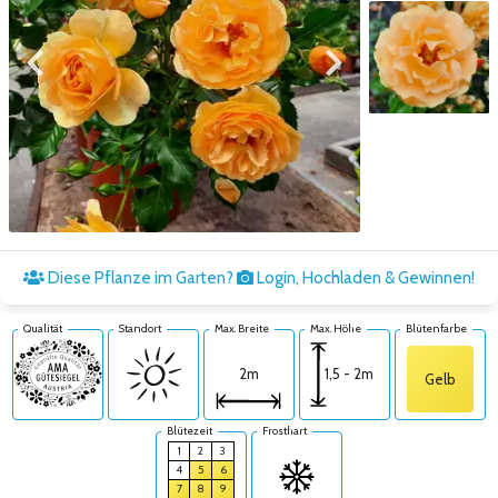
Zum vorigen Bild
Zum nächsten Bild
Zum nächsten Bild
Diese Pflanze im Garten?
Login, Hochladen & Gewinnen!
Qualität
Standort
Max. Breite
Max. Höhe
Blütenfarbe
1,5 - 2m
2m
Gelb
Blütezeit
Frosthart
1
2
3
4
5
6
7
8
9