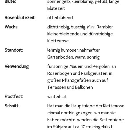
Blüte:
sonnengelb, kleinblumig, gefüllt, lange
Blütezeit
Rosenblütezeit:
öfterblühend
Wuchs:
dichttriebig, buschig, Mini-Rambler,
kleinerbleibende und dünntriebige
Kletterrose
Standort:
lehmig humoser, nahrhafter
Gartenboden, warm, sonnig
Verwendung:
für sonnige Mauern und Pergolen, an
Rosenbögen und Rankgerüsten, in
großen Pflanzgefäßen auch auf
Terrassen und Balkonen
Frostfest:
winterhart
Schnitt:
Hat man die Haupttriebe der Kletterrose
einmal dorthin gezogen, wo man sie
haben möchte, werden die Seitentriebe
im Frühjahr auf ca. 10cm eingekürzt.