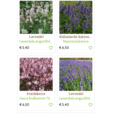
Lavendel
Kubanische Katzenminze
Lavandula angustifolia 'Rosea'
Nepeta kubanica
€ 5,40
€ 6,50
Prachtkerze
Lavendel
Gaura lindheimeri 'Siskiyou Pink'
Lavandula angustifolia 'Hidcote'
€ 6,50
€ 5,40