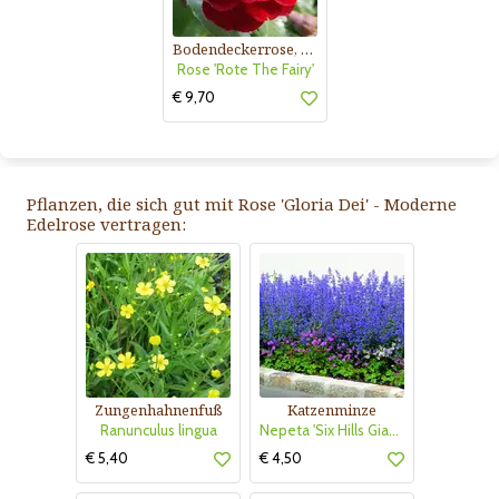
Bodendeckerrose, rot
Rose 'Rote The Fairy'
€ 9,70
Pflanzen, die sich gut mit Rose 'Gloria Dei' - Moderne
Edelrose vertragen:
Zungenhahnenfuß
Katzenminze
Ranunculus lingua
Nepeta 'Six Hills Giant'
€ 5,40
€ 4,50