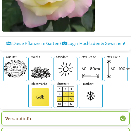
Zum nächsten Bild
Diese Pflanze im Garten?
Login, Hochladen & Gewinnen!
Qualität
Wuchs
Standort
Max. Breite
Max. Höhe
60 - 100cm
60 - 80cm
Blütenfarbe
Blütezeit
Frosthart
1
2
3
4
5
6
Gelb
7
8
9
10
11
12
Versandinfo