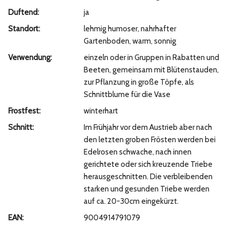
Duftend:
ja
Standort:
lehmig humoser, nahrhafter
Gartenboden, warm, sonnig
Verwendung:
einzeln oder in Gruppen in Rabatten und
Beeten, gemeinsam mit Blütenstauden,
zur Pflanzung in große Töpfe, als
Schnittblume für die Vase
Frostfest:
winterhart
Schnitt:
Im Frühjahr vor dem Austrieb aber nach
den letzten groben Frösten werden bei
Edelrosen schwache, nach innen
gerichtete oder sich kreuzende Triebe
herausgeschnitten. Die verbleibenden
starken und gesunden Triebe werden
auf ca. 20-30cm eingekürzt.
EAN:
9004914791079