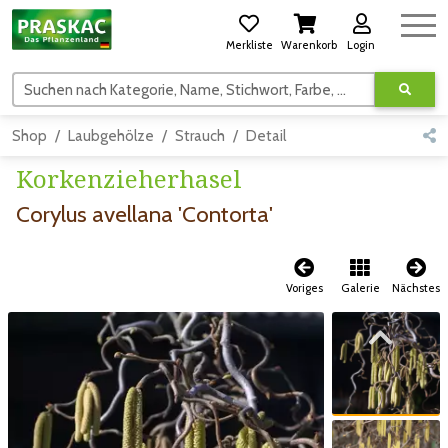
Merkliste
Warenkorb
Login
Suchen nach Kategorie, Name, Stichwort, Farbe, usw.
Shop
Laubgehölze
Strauch
Detail
Korkenzieherhasel
Corylus avellana 'Contorta'
Voriges
Galerie
Nächstes
Zum vorigen Bild