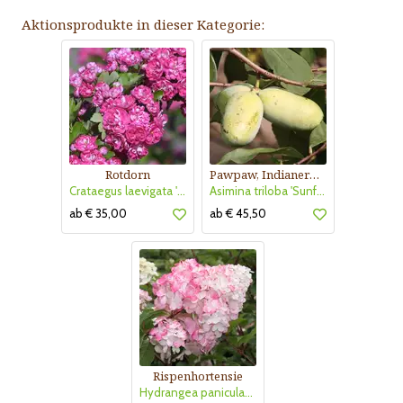
Aktionsprodukte in dieser Kategorie:
Rotdorn
Pawpaw, Indianerbanane
Crataegus laevigata 'Pauls Scarlet'
Asimina triloba 'Sunflower'
ab € 35,00
ab € 45,50
Rispenhortensie
Hydrangea paniculata 'Vanille Fraise'