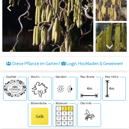
Zum vorigen Bild
Zum nächsten Bild
Zum nächsten Bild
Diese Pflanze im Garten?
Login, Hochladen & Gewinnen!
Qualität
Wuchs
Standort
Max. Breite
Max. Höhe
4m
4m
Blütenfarbe
Blütezeit
Öko-Info
1
2
3
4
5
6
Gelb
7
8
9
10
11
12