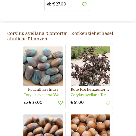
ab € 27,00
Corylus avellana 'Contorta' - Korkenzieherhasel
ähnliche Pflanzen:
Fruchthaselnuss
Rote Korkenzieherhasel
Corylus avellana 'Webb's Preisnuss'
Corylus avellana 'Red Majestic'
ab € 27,00
€ 51,00