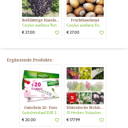
Rotblättrige Haselnuss
Fruchthaselnuss
Corylus avellana 'Rote Zellernuss'
Corylus avellana 'Ennie'
€ 27,00
€ 27,00
Ergänzende Produkte:
Gutschein 20.- Euro
Blütenhecke Nobless-Kollektion Nr. 402
Gutscheinkauf EUR 20.-
10 Hecken Sträucher - für 10 lfm Blütenhecke - Blühend März - Oktober
€ 20,00
€ 177,99