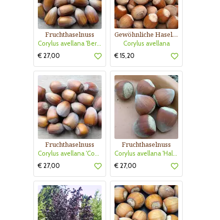
Fruchthaselnuss
Gewöhnliche Haselnuss
Corylus avellana 'Bergeri'
Corylus avellana
€ 27,00
€ 15,20
Fruchthaselnuss
Fruchthaselnuss
Corylus avellana 'Cosford'
Corylus avellana 'Hallesche Riesen'
€ 27,00
€ 27,00