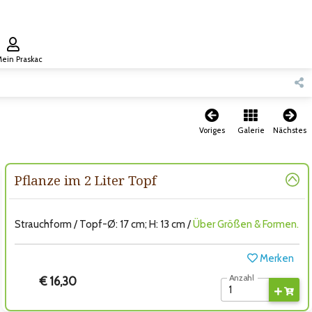
ein Praskac
Voriges
Galerie
Nächstes
Pflanze im 2 Liter Topf
Strauchform / Topf-Ø: 17 cm; H: 13 cm /
Über Größen & Formen.
Merken
Anzahl
€ 16,30