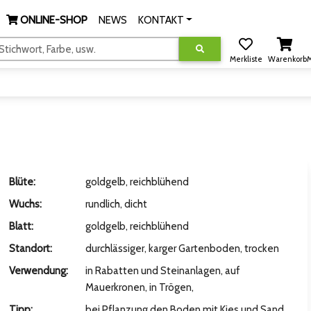
ONLINE-SHOP
NEWS
KONTAKT
tichwort, Farbe, usw.
Merkliste
Warenkorb
M
Blüte:
goldgelb, reichblühend
Wuchs:
rundlich, dicht
Blatt:
goldgelb, reichblühend
Standort:
durchlässiger, karger Gartenboden, trocken
Verwendung:
in Rabatten und Steinanlagen, auf
Mauerkronen, in Trögen,
Tipp:
bei Pflanzung den Boden mit Kies und Sand