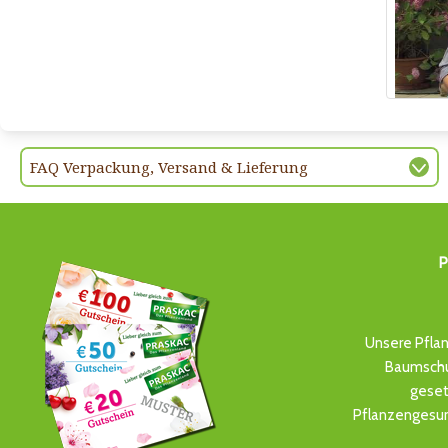
FAQ Verpackung, Versand & Lieferung
P
Unsere Pflan
Baumschul
geset
Pflanzengesun