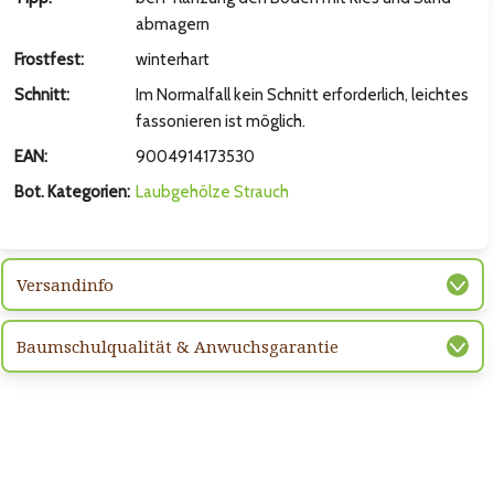
hsten Bild
abmagern
Frostfest:
winterhart
Schnitt:
Im Normalfall kein Schnitt erforderlich, leichtes
fassonieren ist möglich.
EAN:
9004914173530
Bot. Kategorien:
Laubgehölze
Strauch
Versandinfo
hsten Bild
Baumschulqualität & Anwuchsgarantie