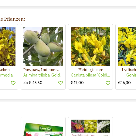
he Pflanzen:
kchen
Pawpaw, Indianerbanane
Heideginster
Lydisch
Forsythia intermedia 'Weekend'
Asimina triloba 'Golden 4'
Genista pilosa 'Goldilocks'
Genis
ab € 45,50
€ 12,00
€ 16,30