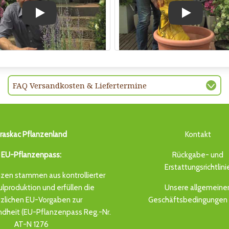
Play
Play
FAQ Versandkosten & Liefertermine
raskac Pflanzenland
Kontakt
EU-Pflanzenpass:
Rückgabe- und
Erstattungsrichtlini
zen stammen aus kontrollierter
produktion und erfüllen die
Unsere allgemeine
zlichen EU-Vorgaben zur
Geschäftsbedingungen 
dheit (EU-Pflanzenpass Reg.-Nr.
AT-N 1276