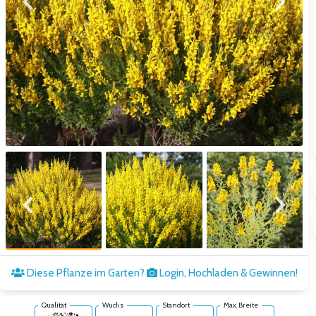
Zum vorigen Bild
Zum näc
Zum vorigen Bild
Zum näc
Diese Pflanze im Garten?
Login, Hochladen & Gewinnen!
Qualität
Wuchs
Standort
Max. Breite