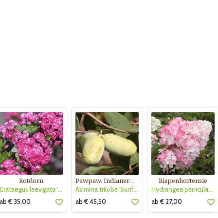
Rotdorn
Pawpaw, Indianerbanane
Rispenhortensie
Crataegus laevigata 'Pauls Scarlet'
Asimina triloba 'Sunflower'
Hydrangea paniculata 'Vanille Fraise'
ab € 35,00
ab € 45,50
ab € 27,00