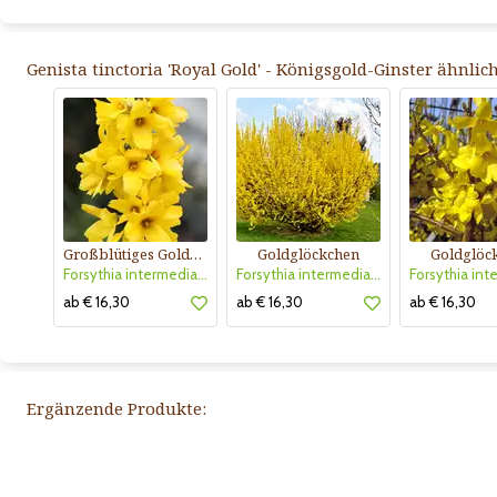
Genista tinctoria 'Royal Gold' - Königsgold-Ginster ähnlic
Großblütiges Goldglöckchen
Goldglöckchen
Goldglöc
Forsythia intermedia 'Goldrausch'
Forsythia intermedia 'Lynwood'
ab € 16,30
ab € 16,30
ab € 16,30
Ergänzende Produkte: