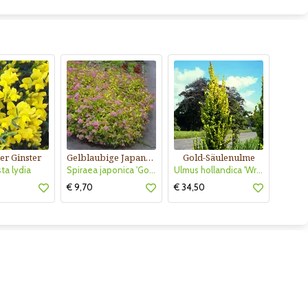
er Ginster
Gelblaubige Japanspiere
Gold-Säulenulme
ta lydia
Spiraea japonica 'Goldflame'
Ulmus hollandica 'Wredei'
€ 9,70
€ 34,50