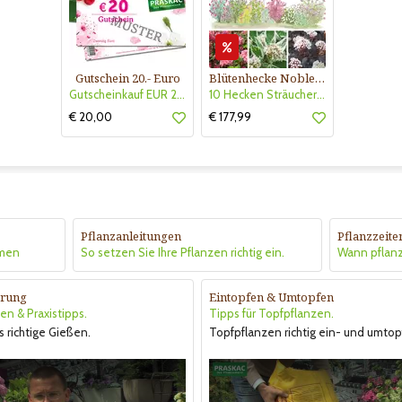
Gutschein 20.- Euro
Blütenhecke Nobless-Kollektion Nr. 402
Gutscheinkauf EUR 20.-
10 Hecken Sträucher - für 10 lfm Blütenhecke - Blühend März - Oktober
€ 20,00
€ 177,99
Pflanzanleitungen
Pflanzzeite
hmen
So setzen Sie Ihre Pflanzen richtig ein.
Wann pflan
rung
Eintopfen & Umtopfen
en & Praxistipps.
Tipps für Topfpflanzen.
s richtige Gießen.
Topfpflanzen richtig ein- und umtop