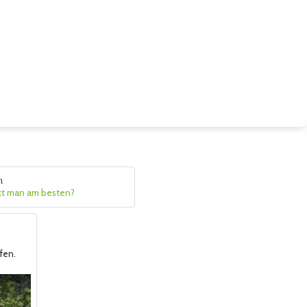
n
zt man am besten?
fen.