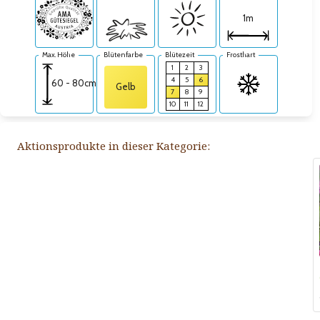
1m
Max. Höhe
Blütenfarbe
Blütezeit
Frosthart
1
2
3
4
5
6
60 - 80cm
Gelb
7
8
9
10
11
12
Aktionsprodukte in dieser Kategorie: