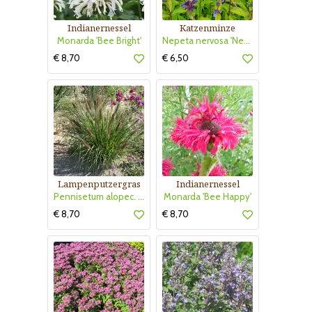
Indianernessel
Katzenminze
Monarda 'Bee Bright'
Nepeta nervosa 'Neptun'
€ 8,70
€ 6,50
Lampenputzergras
Indianernessel
Pennisetum alopec. 'Red Head'
Monarda 'Bee Happy'
€ 8,70
€ 8,70