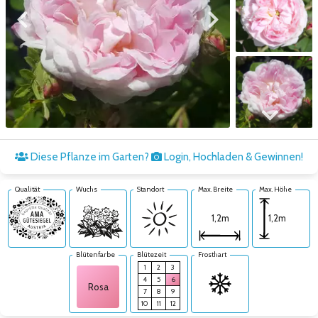
Zum vorigen Bild
Zum nächsten Bild
Zum nächsten Bild
Diese Pflanze im Garten?
Login, Hochladen & Gewinnen!
Qualität
Wuchs
Standort
Max. Breite
Max. Höhe
1,2m
1,2m
Blütenfarbe
Blütezeit
Frosthart
1
2
3
4
5
6
Rosa
7
8
9
10
11
12