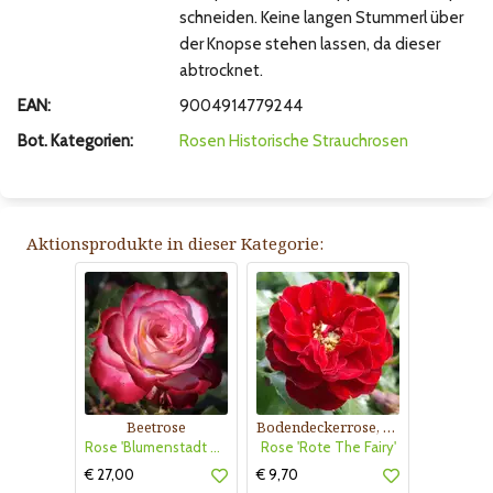
schneiden. Keine langen Stummerl über
der Knopse stehen lassen, da dieser
abtrocknet.
EAN:
9004914779244
Bot. Kategorien:
Rosen
Historische Strauchrosen
Aktionsprodukte in dieser Kategorie:
Beetrose
Bodendeckerrose, rot
Rose 'Blumenstadt Tulln'
Rose 'Rote The Fairy'
€ 27,00
€ 9,70