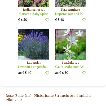
Indianernessel
Katzenminze
Monarda 'Baby Spice'
Nepeta faassenii 'Purrsian Blue'
€ 6,50
€ 5,40
Lavendel
Prachtkerze
Lavandula angustifolia 'Munstead'
Gaura lindheimeri 'Whirling Butterflies'
ab € 5,40
ab € 6,50
Rose 'Belle Isis' - Historische Strauchrose ähnliche
Pflanzen: