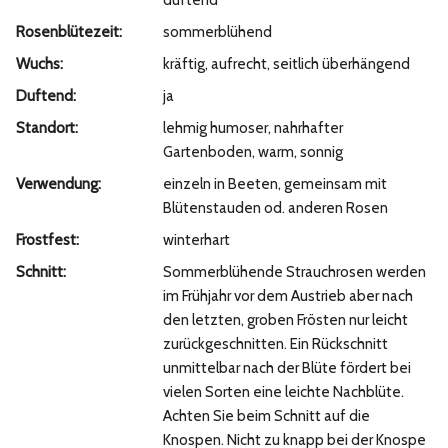
duftend
Rosenblütezeit:
sommerblühend
Wuchs:
kräftig, aufrecht, seitlich überhängend
Duftend:
ja
Standort:
lehmig humoser, nahrhafter
Gartenboden, warm, sonnig
Verwendung:
einzeln in Beeten, gemeinsam mit
Blütenstauden od. anderen Rosen
Frostfest:
winterhart
Schnitt:
Sommerblühende Strauchrosen werden
im Frühjahr vor dem Austrieb aber nach
den letzten, groben Frösten nur leicht
zurückgeschnitten. Ein Rückschnitt
unmittelbar nach der Blüte fördert bei
vielen Sorten eine leichte Nachblüte.
Achten Sie beim Schnitt auf die
Knospen. Nicht zu knapp bei der Knospe