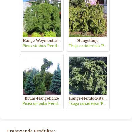
Hänge-Weymouthskiefer
Hängethuje
Pinus strobus 'Pendula'
Thuja occidentalis 'Pendula'
Bruns-Hängefichte
Hänge-Hemlockstanne
Picea omorika 'Pendula Bruns'
Tsuga canadensis 'Pendula'
Ergänzende Produkte: