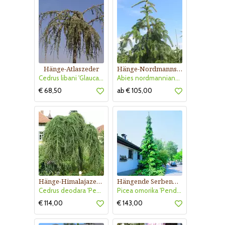
Hänge-Atlaszeder
Hänge-Nordmannstanne
Cedrus libani 'Glauca Pendula'
Abies nordmanniana 'Pendula'
€ 68,50
ab € 105,00
Hänge-Himalajazeder
Hängende Serbenfichte
Cedrus deodara 'Pendula'
Picea omorika 'Pendula'
€ 114,00
€ 143,00