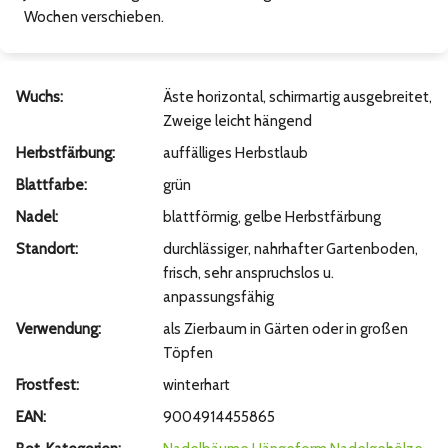
Wochen verschieben.
Wuchs:
Äste horizontal, schirmartig ausgebreitet,
Zweige leicht hängend
Herbstfärbung:
auffälliges Herbstlaub
Blattfarbe:
grün
Nadel:
blattförmig, gelbe Herbstfärbung
Standort:
durchlässiger, nahrhafter Gartenboden,
frisch, sehr anspruchslos u.
anpassungsfähig
Verwendung:
als Zierbaum in Gärten oder in großen
Töpfen
Frostfest:
winterhart
EAN:
9004914455865