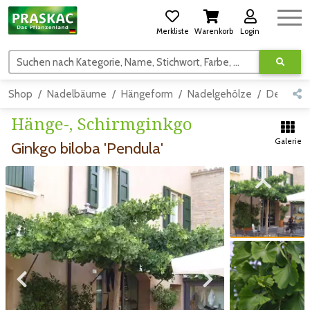
Merkliste
Warenkorb
Login
Suchen nach Kategorie, Name, Stichwort, Farbe, usw.
Shop
Nadelbäume
Hängeform
Nadelgehölze
Detail
Hänge-, Schirmginkgo
Galerie
Ginkgo biloba 'Pendula'
Zum vorigen Bild
Zum vorigen Bild
Zum nächsten Bild