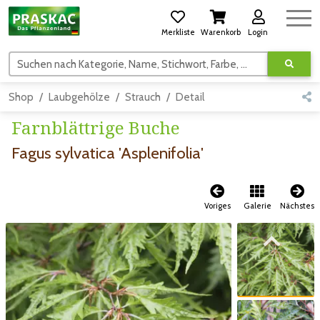
Merkliste
Warenkorb
Login
Suchen nach Kategorie, Name, Stichwort, Farbe, usw.
Shop
Laubgehölze
Strauch
Detail
Farnblättrige Buche
Fagus sylvatica 'Asplenifolia'
Voriges
Galerie
Nächstes
Zum vorigen Bild