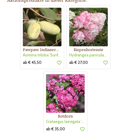
Aktionsprodukte in dieser Kategorie:
Pawpaw, Indianerbanane
Rispenhortensie
Asimina triloba 'Sunflower'
Hydrangea paniculata 'Vanille Fraise'
ab € 45,50
ab € 27,00
Rotdorn
Crataegus laevigata 'Pauls Scarlet'
ab € 35,00