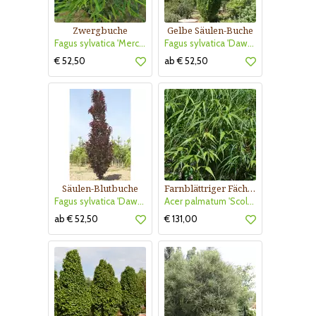
Zwergbuche
Gelbe Säulen-Buche
Fagus sylvatica 'Mercedes'
Fagus sylvatica 'Dawyck Gold'
€ 52,50
ab € 52,50
Säulen-Blutbuche
Farnblättriger Fächerahorn
Fagus sylvatica 'Dawyck Purple'
Acer palmatum 'Scolopendriifolium'
ab € 52,50
€ 131,00