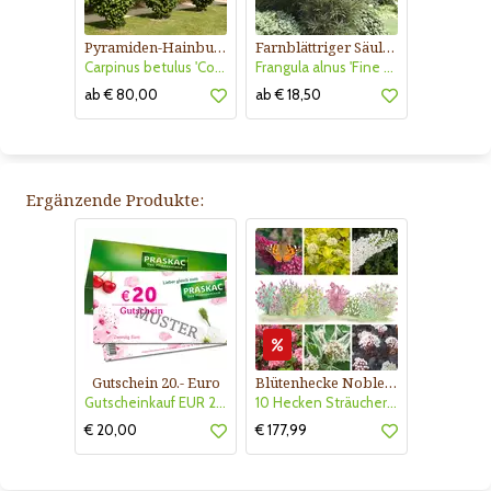
Pyramiden-Hainbuche
Farnblättriger Säulen-Faulbaum
Carpinus betulus 'Columnaris'
Frangula alnus 'Fine Line'
ab € 80,00
ab € 18,50
Ergänzende Produkte:
Gutschein 20.- Euro
Blütenhecke Nobless-Kollektion Nr. 402
Gutscheinkauf EUR 20.-
10 Hecken Sträucher - für 10 lfm Blütenhecke - Blühend März - Oktober
€ 20,00
€ 177,99