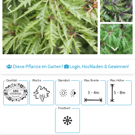
Zum vorigen Bild
Zum nächsten Bild
Zum nächsten Bild
Diese Pflanze im Garten?
Login, Hochladen & Gewinnen!
Qualität
Wuchs
Standort
Max. Breite
Max. Höhe
5 - 8m
3 - 4m
Frosthart