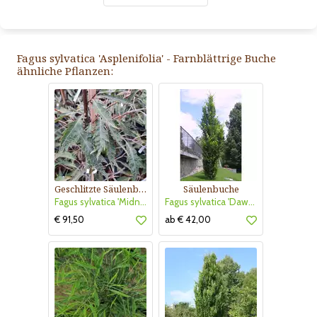
Fagus sylvatica 'Asplenifolia' - Farnblättrige Buche
ähnliche Pflanzen:
Geschlitzte Säulenbuche
Säulenbuche
Fagus sylvatica 'Midnight Feather'
Fagus sylvatica 'Dawyck' ('Fastigiata')
€ 91,50
ab € 42,00