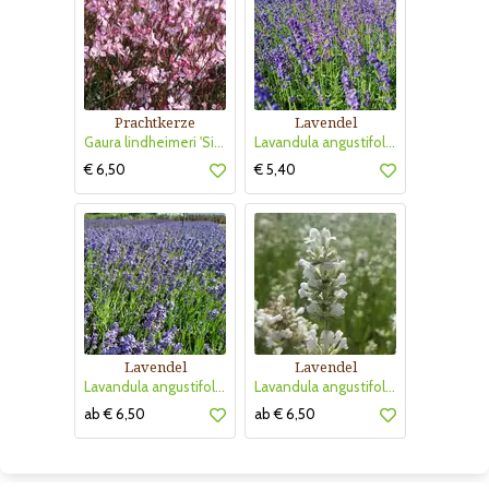
Prachtkerze
Lavendel
Gaura lindheimeri 'Siskiyou Pink'
Lavandula angustifolia 'Hidcote'
€ 6,50
€ 5,40
Lavendel
Lavendel
Lavandula angustifolia 'Thumbelina Leigh'
Lavandula angustifolia 'Arctic Snow'
ab € 6,50
ab € 6,50