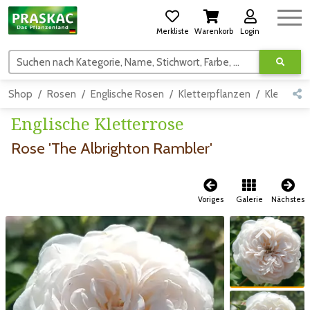
Merkliste
Warenkorb
Login
Suchen nach Kategorie, Name, Stichwort, Farbe, usw.
Shop
Rosen
Englische Rosen
Kletterpflanzen
Kletterro
Englische Kletterrose
Rose 'The Albrighton Rambler'
Voriges
Galerie
Nächstes
Zum vorigen Bild