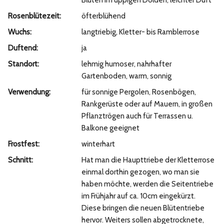
Blüten im üppigen Dolden, leichter Duft
Rosenblütezeit:
öfterblühend
Wuchs:
langtriebig, Kletter- bis Ramblerrose
Duftend:
ja
Standort:
lehmig humoser, nahrhafter
Gartenboden, warm, sonnig
Verwendung:
für sonnige Pergolen, Rosenbögen,
Rankgerüste oder auf Mauern, in großen
Pflanztrögen auch für Terrassen u.
Balkone geeignet
Frostfest:
winterhart
Schnitt:
Hat man die Haupttriebe der Kletterrose
einmal dorthin gezogen, wo man sie
haben möchte, werden die Seitentriebe
im Frühjahr auf ca. 10cm eingekürzt.
Diese bringen die neuen Blütentriebe
hervor. Weiters sollen abgetrocknete,