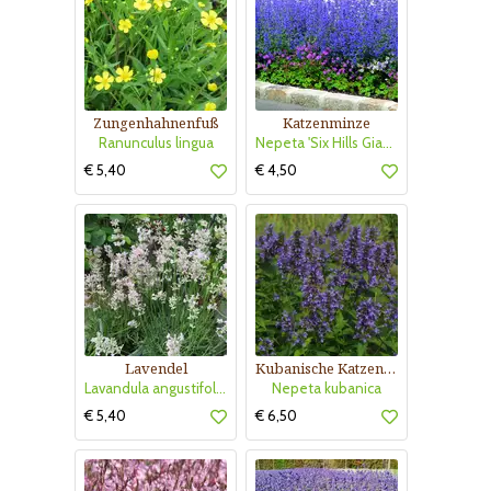
Zungenhahnenfuß
Katzenminze
Ranunculus lingua
Nepeta 'Six Hills Giant'
€ 5,40
€ 4,50
Lavendel
Kubanische Katzenminze
Lavandula angustifolia 'Rosea'
Nepeta kubanica
€ 5,40
€ 6,50