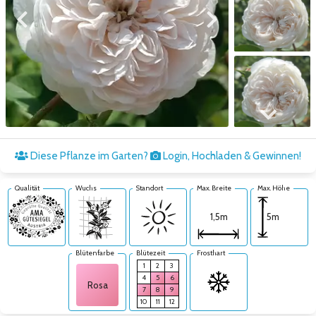
Zum vorigen Bild
Zum nächsten Bild
Zum nächsten Bild
Diese Pflanze im Garten?
Login, Hochladen & Gewinnen!
Qualität
Wuchs
Standort
Max. Breite
Max. Höhe
5m
1,5m
Blütenfarbe
Blütezeit
Frosthart
1
2
3
4
5
6
Rosa
7
8
9
10
11
12