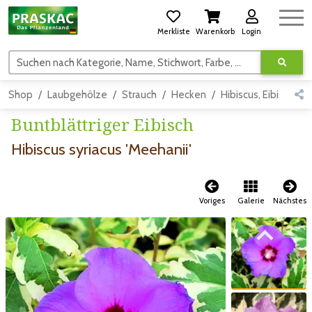
Merkliste
Warenkorb
Login
Suchen nach Kategorie, Name, Stichwort, Farbe, usw.
Shop
Laubgehölze
Strauch
Hecken
Hibiscus, Eibisch
Buntblättriger Eibisch
Hibiscus syriacus 'Meehanii'
Voriges
Galerie
Nächstes
Zum vorigen Bild