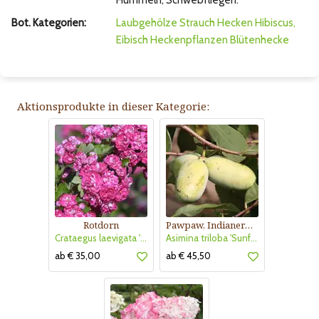
Hummeln, Schwebfliegen.
Bot. Kategorien:
Laubgehölze
Strauch
Hecken
Hibiscus,
Eibisch
Heckenpflanzen
Blütenhecke
Aktionsprodukte in dieser Kategorie:
Rotdorn
Pawpaw, Indianerbanane
Crataegus laevigata 'Pauls Scarlet'
Asimina triloba 'Sunflower'
ab € 35,00
ab € 45,50