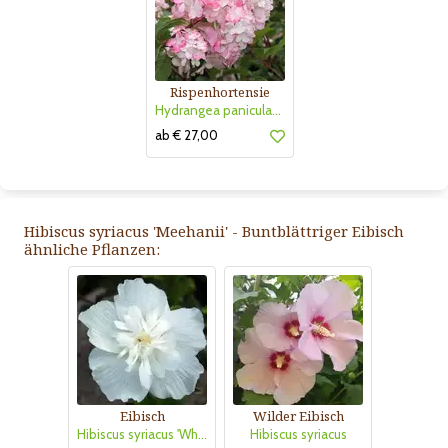
Rispenhortensie
Hydrangea paniculata 'Vanille Fraise'
ab € 27,00
Hibiscus syriacus 'Meehanii' - Buntblättriger Eibisch
ähnliche Pflanzen:
Eibisch
Wilder Eibisch
Hibiscus syriacus 'White Chiffon'
Hibiscus syriacus