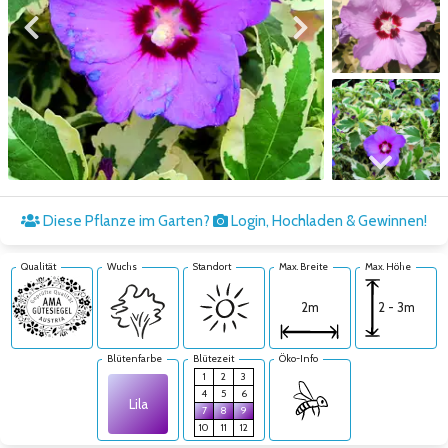
Zum vorigen Bild
Zum nächsten Bild
Zum nächsten Bild
Diese Pflanze im Garten?
Login, Hochladen & Gewinnen!
Qualität
Wuchs
Standort
Max. Breite
Max. Höhe
2 - 3m
2m
Blütenfarbe
Blütezeit
Öko-Info
1
2
3
4
5
6
Lila
7
8
9
10
11
12