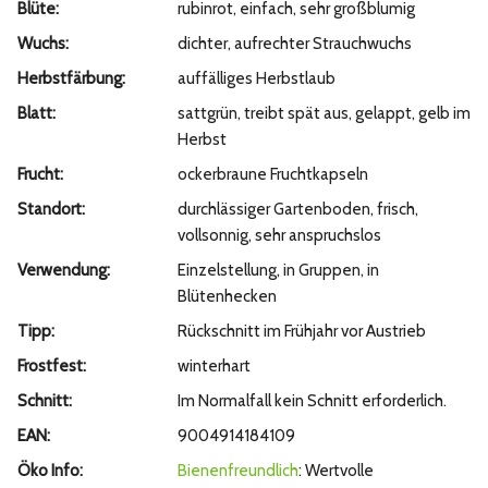
Blüte:
rubinrot, einfach, sehr großblumig
Wuchs:
dichter, aufrechter Strauchwuchs
Herbstfärbung:
auffälliges Herbstlaub
Blatt:
sattgrün, treibt spät aus, gelappt, gelb im
Herbst
Frucht:
ockerbraune Fruchtkapseln
Standort:
durchlässiger Gartenboden, frisch,
vollsonnig, sehr anspruchslos
Verwendung:
Einzelstellung, in Gruppen, in
Blütenhecken
Tipp:
Rückschnitt im Frühjahr vor Austrieb
Frostfest:
winterhart
Schnitt:
Im Normalfall kein Schnitt erforderlich.
EAN:
9004914184109
Öko Info:
Bienenfreundlich
: Wertvolle