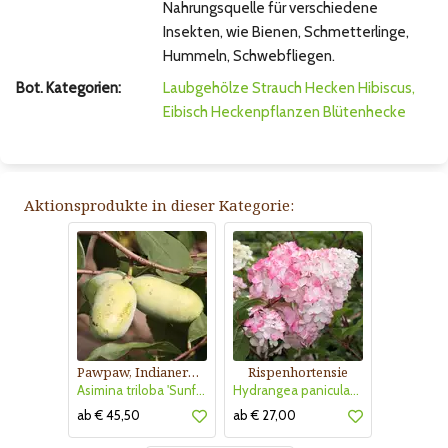
Nahrungsquelle für verschiedene
Insekten, wie Bienen, Schmetterlinge,
Hummeln, Schwebfliegen.
Bot. Kategorien:
Laubgehölze
Strauch
Hecken
Hibiscus,
Eibisch
Heckenpflanzen
Blütenhecke
Aktionsprodukte in dieser Kategorie:
Pawpaw, Indianerbanane
Rispenhortensie
Asimina triloba 'Sunflower'
Hydrangea paniculata 'Vanille Fraise'
ab € 45,50
ab € 27,00