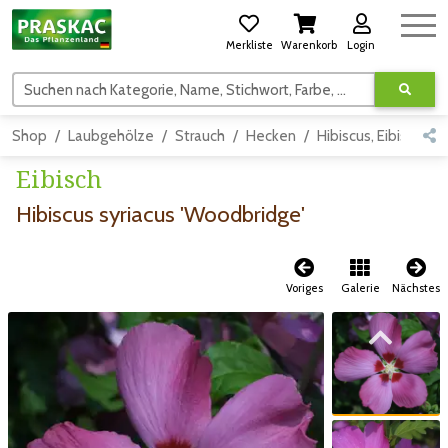
Merkliste
Warenkorb
Login
Suchen nach Kategorie, Name, Stichwort, Farbe, usw.
Shop
Laubgehölze
Strauch
Hecken
Hibiscus, Eibisch
Eibisch
Hibiscus syriacus 'Woodbridge'
Voriges
Galerie
Nächstes
Zum vorigen Bild