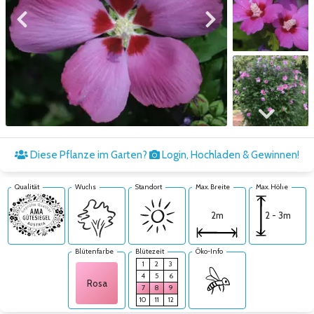
Zum vorigen Bild
Zum nächsten Bild
Zum nächsten Bild
Diese Pflanze im Garten?
Login, Hochladen & Gewinnen!
Qualität
Wuchs
Standort
Max. Breite
Max. Höhe
2 - 3m
2m
Blütenfarbe
Blütezeit
Öko-Info
1
2
3
4
5
6
Rosa
7
8
9
10
11
12