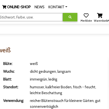
ONLINE-SHOP
NEWS
KONTAKT
tichwort, Farbe, usw.
Merkliste
Warenkorb
M
weiß
Blüte:
weiß
Wuchs:
dicht gedrungen, langsam
Blatt:
immergrün, ledrig
Standort:
humoser, kalkfreier Boden, frisch - feucht,
leichte Beschattung
Verwendung:
reicher Blütenstrauch für kleinere Gärten, gut
sonnenverträglich