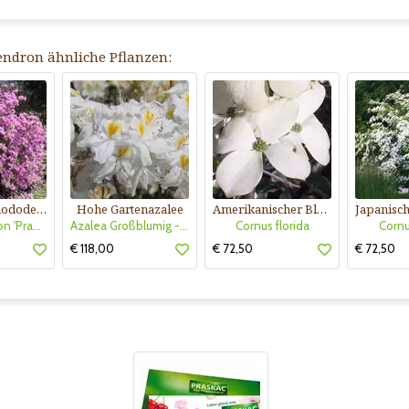
ndron ähnliche Pflanzen:
Frühlings-Rhododendron
Hohe Gartenazalee
Amerikanischer Blumenhartriegel
Rhododendron 'Praecox'
Azalea Großblumig - weiß
Cornus florida
Cornu
€ 118,00
€ 72,50
€ 72,50