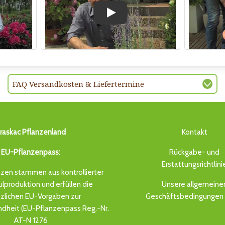
Play
FAQ Versandkosten & Liefertermine
raskac Pflanzenland
Kontakt
EU-Pflanzenpass:
Rückgabe- und
Erstattungsrichtlini
zen stammen aus kontrollierter
produktion und erfüllen die
Unsere allgemeine
zlichen EU-Vorgaben zur
Geschäftsbedingungen 
dheit (EU-Pflanzenpass Reg.-Nr.
AT-N 1276