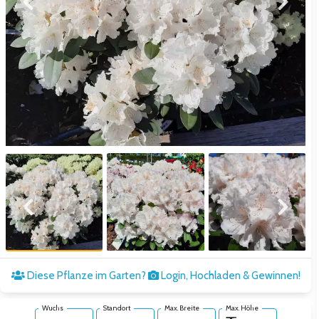
Zum vorigen Bild
Zum näc
Zum vorigen Bild
Zum näc
Diese Pflanze im Garten?
Login, Hochladen & Gewinnen!
Wuchs
Standort
Max. Breite
Max. Höhe