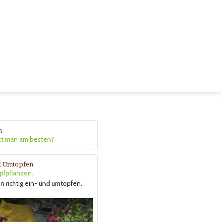
n
zt man am besten?
& Umtopfen
opfpflanzen.
n richtig ein- und umtopfen.