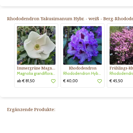
Rhododendron Yakusimanum Hybr. - weiß - Berg-Rhodode
Immergrüne Magnolie
Rhododendron
Magnolia grandiflora 'Little Gem'
Rhododendron Hybride - violett PG2
ab € 81,50
€ 40,00
€ 45,50
Ergänzende Produkte: