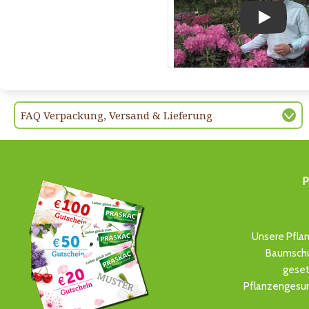
Play
FAQ Verpackung, Versand & Lieferung
P
Unsere Pflan
Baumschul
geset
Pflanzengesun