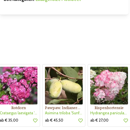
Rotdorn
Pawpaw, Indianerbanane
Rispenhortensie
Crataegus laevigata 'Pauls Scarlet'
Asimina triloba 'Sunflower'
Hydrangea paniculata 'Vanille Fraise'
ab € 35,00
ab € 45,50
ab € 27,00