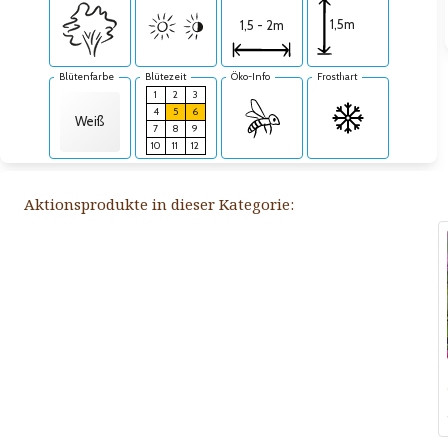
1,5m
1,5 - 2m
Blütenfarbe
Blütezeit
Öko-Info
Frosthart
1
2
3
4
5
6
Weiß
7
8
9
10
11
12
Aktionsprodukte in dieser Kategorie: