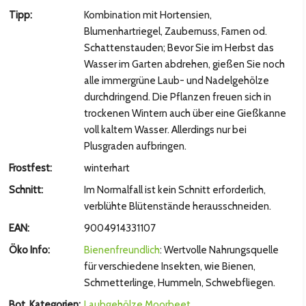
hsten Bild
Tipp:
Kombination mit Hortensien,
Blumenhartriegel, Zaubernuss, Farnen od.
Schattenstauden; Bevor Sie im Herbst das
Wasser im Garten abdrehen, gießen Sie noch
alle immergrüne Laub- und Nadelgehölze
durchdringend. Die Pflanzen freuen sich in
trockenen Wintern auch über eine Gießkanne
voll kaltem Wasser. Allerdings nur bei
Plusgraden aufbringen.
Frostfest:
winterhart
Schnitt:
Im Normalfall ist kein Schnitt erforderlich,
hsten Bild
verblühte Blütenstände herausschneiden.
EAN:
9004914331107
Öko Info:
Bienenfreundlich
: Wertvolle Nahrungsquelle
für verschiedene Insekten, wie Bienen,
Schmetterlinge, Hummeln, Schwebfliegen.
Bot. Kategorien:
Laubgehölze
Moorbeet