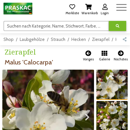
Merkliste
Warenkorb
Login
Suchen nach Kategorie, Name, Stichwort, Farbe, usw.
Shop
Laubgehölze
Strauch
Hecken
Zierapfel
Hecken
Zierapfel
Voriges
Galerie
Nächstes
Malus 'Calocarpa'
Zum vorigen Bild
Zum vorigen Bild
Zum nächsten Bild