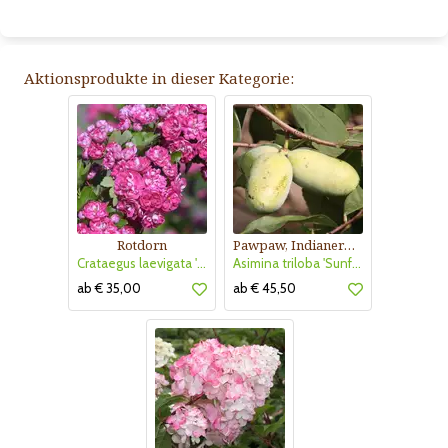
Aktionsprodukte in dieser Kategorie:
Rotdorn
Pawpaw, Indianerbanane
Crataegus laevigata 'Pauls Scarlet'
Asimina triloba 'Sunflower'
ab € 35,00
ab € 45,50