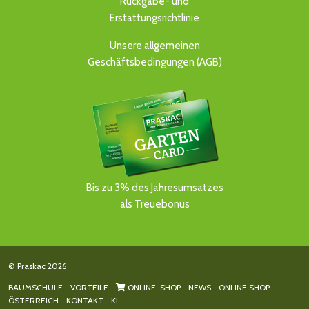
Rückgabe- und
Erstattungsrichtlinie
Unsere allgemeinen
Geschäftsbedingungen (AGB)
Bis zu 3% des Jahresumsatzes
als Treuebonus
© Praskac 2026
BAUMSCHULE
VORTEILE
ONLINE-SHOP
NEWS
ONLINE SHOP
ÖSTERREICH
KONTAKT
KI