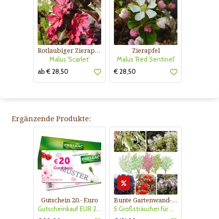
Rotlaubiger Zierapfel
Zierapfel
Malus 'Scarlet'
Malus 'Red Sentinel'
ab € 28,50
€ 28,50
Ergänzende Produkte:
Gutschein 20.- Euro
Bunte Gartenwand-Kollektion Nr. 403
Gutscheinkauf EUR 20.-
5 Großsträucher für buntlaubige Gartenwand, sonnig- halbschattig