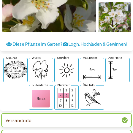
Zum nächsten Bild
Diese Pflanze im Garten?
Login, Hochladen & Gewinnen!
Qualität
Wuchs
Standort
Max. Breite
Max. Höhe
7m
5m
Blütenfarbe
Blütezeit
Öko-Info
1
2
3
4
5
6
Rosa
7
8
9
10
11
12
Versandinfo