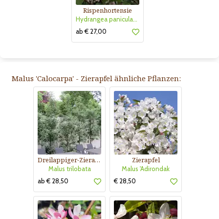
Rispenhortensie
Hydrangea paniculata 'Vanille Fraise'
ab € 27,00
Malus 'Calocarpa' - Zierapfel ähnliche Pflanzen:
Dreilappiger-Zierapfel
Zierapfel
Malus trilobata
Malus 'Adirondak
ab € 28,50
€ 28,50