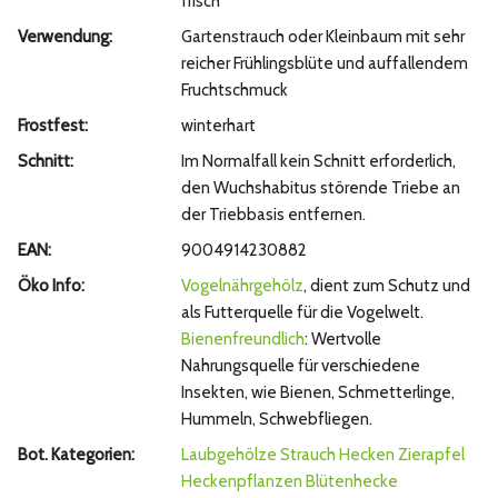
frisch
Verwendung:
Gartenstrauch oder Kleinbaum mit sehr
reicher Frühlingsblüte und auffallendem
Fruchtschmuck
Frostfest:
winterhart
Schnitt:
Im Normalfall kein Schnitt erforderlich,
den Wuchshabitus störende Triebe an
der Triebbasis entfernen.
EAN:
9004914230882
Öko Info:
Vogelnährgehölz
, dient zum Schutz und
als Futterquelle für die Vogelwelt.
Bienenfreundlich
: Wertvolle
Nahrungsquelle für verschiedene
Insekten, wie Bienen, Schmetterlinge,
Hummeln, Schwebfliegen.
Bot. Kategorien:
Laubgehölze
Strauch
Hecken
Zierapfel
Heckenpflanzen
Blütenhecke