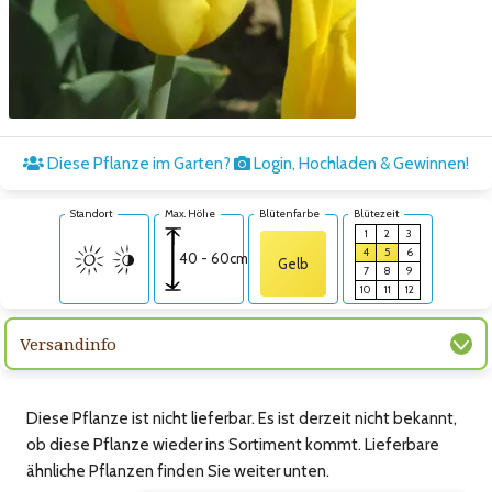
Zum nächsten Bild
Diese Pflanze im Garten?
Login, Hochladen & Gewinnen!
Standort
Max. Höhe
Blütenfarbe
Blütezeit
1
2
3
4
5
6
40 - 60cm
Gelb
7
8
9
10
11
12
Versandinfo
Diese Pflanze ist nicht lieferbar. Es ist derzeit nicht bekannt,
ob diese Pflanze wieder ins Sortiment kommt. Lieferbare
ähnliche Pflanzen finden Sie weiter unten.