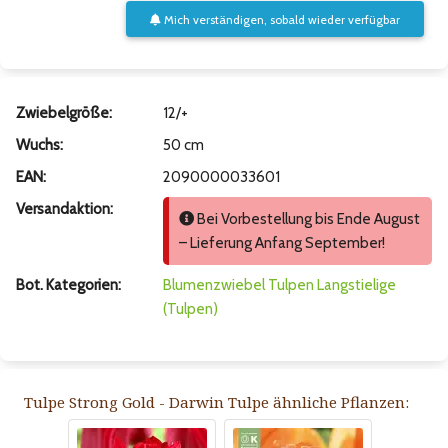
Mich verständigen, sobald wieder verfügbar
Zwiebelgröße:
12/+
Wuchs:
50 cm
EAN:
2090000033601
Versandaktion:
Bei Vorbestellung bis Ende August
– Lieferung Anfang September!
Bot. Kategorien:
Blumenzwiebel
Tulpen
Langstielige
(Tulpen)
Tulpe Strong Gold - Darwin Tulpe ähnliche Pflanzen: