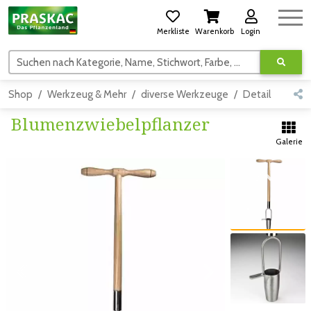
Merkliste
Warenkorb
Login
Suchen nach Kategorie, Name, Stichwort, Farbe, usw.
Shop
Werkzeug & Mehr
diverse Werkzeuge
Detail
Blumenzwiebelpflanzer
Galerie
Zum vorigen Bild
Zum vorigen Bild
Zum nächsten Bild