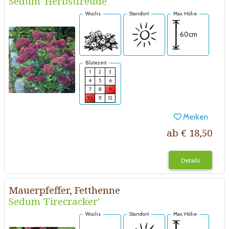
Sedum 'Herbstfreude'
Wuchs
Standort
Max. Höhe
60cm
Blütezeit
1
2
3
4
5
6
7
8
9
10
11
12
Merken
ab € 18,50
Details
Mauerpfeffer, Fetthenne
Sedum 'Firecracker'
Wuchs
Standort
Max. Höhe