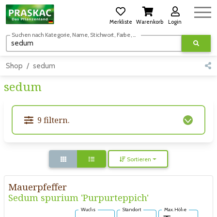
Merkliste
Warenkorb
Login
Suchen nach Kategorie, Name, Stichwort, Farbe, usw.
Shop
sedum
sedum
9 filtern.
Sortieren
Mauerpfeffer
Sedum spurium 'Purpurteppich'
Wuchs
Standort
Max. Höhe