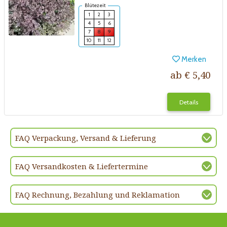
Blütezeit
1
2
3
4
5
6
7
8
9
10
11
12
Merken
ab € 5,40
Details
FAQ Verpackung, Versand & Lieferung
FAQ Versandkosten & Liefertermine
FAQ Rechnung, Bezahlung und Reklamation