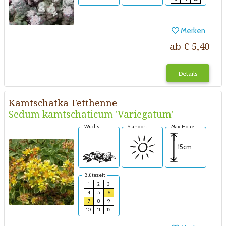
Merken
ab € 5,40
Details
Kamtschatka-Fetthenne
Sedum kamtschaticum 'Variegatum'
Wuchs
Standort
Max. Höhe
15cm
Blütezeit
1
2
3
4
5
6
7
8
9
10
11
12