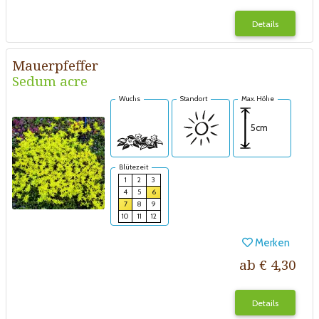
Details
Mauerpfeffer
Sedum acre
Wuchs
Standort
Max. Höhe
5cm
Blütezeit
1
2
3
4
5
6
7
8
9
10
11
12
Merken
ab € 4,30
Details