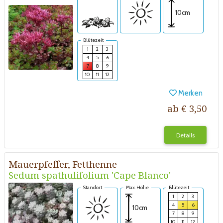
10cm
Blütezeit
1
2
3
4
5
6
7
8
9
10
11
12
Merken
ab € 3,50
Details
Mauerpfeffer, Fetthenne
Sedum spathulifolium 'Cape Blanco'
Standort
Max. Höhe
Blütezeit
1
2
3
4
5
6
10cm
7
8
9
10
11
12