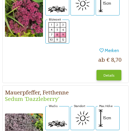
15cm
Blütezeit
1
2
3
4
5
6
7
8
9
10
11
12
Merken
ab € 8,70
Details
Mauerpfeffer, Fetthenne
Sedum 'Dazzleberry'
Wuchs
Standort
Max. Höhe
15cm