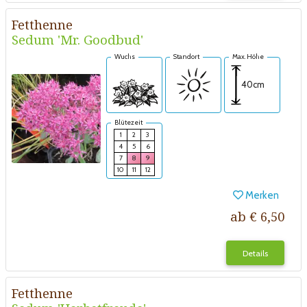
Fetthenne
Sedum 'Mr. Goodbud'
Wuchs
Standort
Max. Höhe
40cm
Blütezeit
1
2
3
4
5
6
7
8
9
10
11
12
Merken
ab € 6,50
Details
Fetthenne