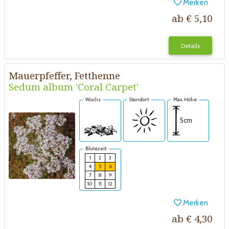
Merken
ab € 5,10
Details
Mauerpfeffer, Fetthenne
Sedum album 'Coral Carpet'
Wuchs
Standort
Max. Höhe
5cm
Blütezeit
1
2
3
4
5
6
7
8
9
10
11
12
Merken
ab € 4,30