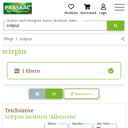
Merkliste
Warenkorb
Login
Suchen nach Kategorie, Name, Stichwort, Farbe, usw.
Shop
scirpus
scirpus
1 filtern.
Sortieren
Teichsimse
Scirpus lacustris 'Albescens'
Wuchs
Standort
Max. Höhe