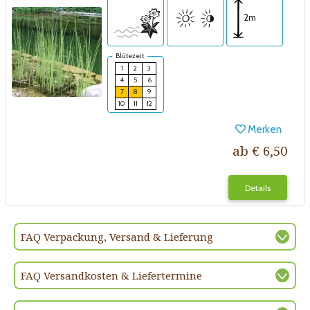
2m
Blütezeit
1
2
3
4
5
6
7
8
9
10
11
12
Merken
ab € 6,50
Details
FAQ Verpackung, Versand & Lieferung
FAQ Versandkosten & Liefertermine