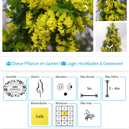
Zum vorigen Bild
Zum nächsten Bild
Zum nächsten Bild
Diese Pflanze im Garten?
Login, Hochladen & Gewinnen!
Qualität
Wuchs
Standort
Max. Breite
Max. Höhe
3 - 4m
1m
Blütenfarbe
Blütezeit
Öko-Info
1
2
3
4
5
6
Gelb
7
8
9
10
11
12