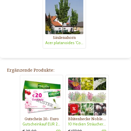
Säulenahorn
Acer platanoides 'Columnare'
Ergänzende Produkte:
Gutschein 20.- Euro
Blütenhecke Nobless-Kollektion Nr. 402
Gutscheinkauf EUR 20.-
10 Hecken Sträucher - für 10 lfm Blütenhecke - Blühend März - Oktober