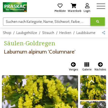
Merkliste
Warenkorb
Login
Suchen nach Kategorie, Name, Stichwort, Farbe, usw.
Shop
Laubgehölze
Strauch
Hecken
Laubbäume
Säul
Säulen-Goldregen
Laburnum alpinum 'Columnare'
Voriges
Galerie
Nächstes
Zum vorigen Bild