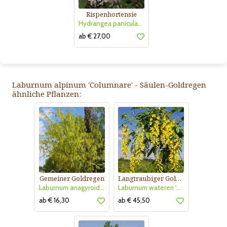
Rispenhortensie
Hydrangea paniculata 'Vanille Fraise'
ab € 27,00
Laburnum alpinum 'Columnare' - Säulen-Goldregen
ähnliche Pflanzen:
Gemeiner Goldregen
Langtraubiger Goldregen
Laburnum anagyroides
Laburnum watereri 'Vossii'
ab € 16,30
ab € 45,50