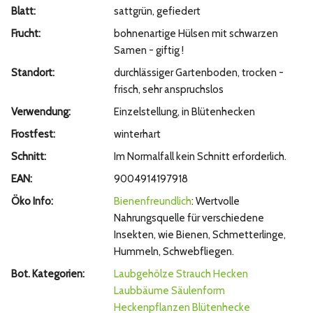
Blatt:
sattgrün, gefiedert
Frucht:
bohnenartige Hülsen mit schwarzen
Samen - giftig !
Standort:
durchlässiger Gartenboden, trocken -
frisch, sehr anspruchslos
Verwendung:
Einzelstellung, in Blütenhecken
Frostfest:
winterhart
Schnitt:
Im Normalfall kein Schnitt erforderlich.
EAN:
9004914197918
Öko Info:
Bienenfreundlich
: Wertvolle
Nahrungsquelle für verschiedene
Insekten, wie Bienen, Schmetterlinge,
Hummeln, Schwebfliegen.
Bot. Kategorien:
Laubgehölze
Strauch
Hecken
Laubbäume
Säulenform
Heckenpflanzen
Blütenhecke