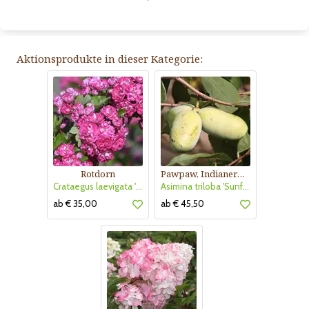
Aktionsprodukte in dieser Kategorie:
Rotdorn
Pawpaw, Indianerbanane
Crataegus laevigata 'Pauls Scarlet'
Asimina triloba 'Sunflower'
ab € 35,00
ab € 45,50