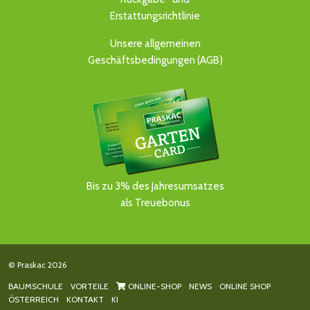
Erstattungsrichtlinie
Unsere allgemeinen
Geschäftsbedingungen (AGB)
Bis zu 3% des Jahresumsatzes
als Treuebonus
© Praskac 2026
BAUMSCHULE
VORTEILE
ONLINE-SHOP
NEWS
ONLINE SHOP
ÖSTERREICH
KONTAKT
KI