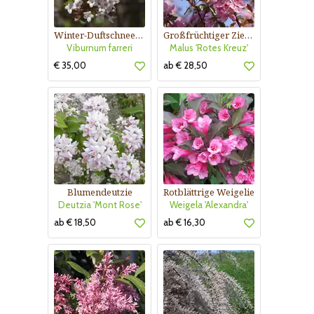
Winter-Duftschneeball
Großfrüchtiger Zierapfel
Viburnum farreri
Malus 'Rotes Kreuz'
€ 35,00
ab € 28,50
Blumendeutzie
Rotblättrige Weigelie
Deutzia 'Mont Rose'
Weigela 'Alexandra'
ab € 18,50
ab € 16,30