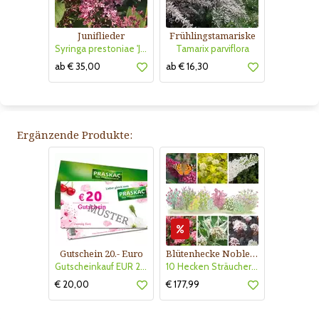
Juniflieder
Frühlingstamariske
Syringa prestoniae 'James MacFarlane'
Tamarix parviflora
ab € 35,00
ab € 16,30
Ergänzende Produkte:
Gutschein 20.- Euro
Blütenhecke Nobless-Kollektion Nr. 402
Gutscheinkauf EUR 20.-
10 Hecken Sträucher - für 10 lfm Blütenhecke - Blühend März - Oktober
€ 20,00
€ 177,99