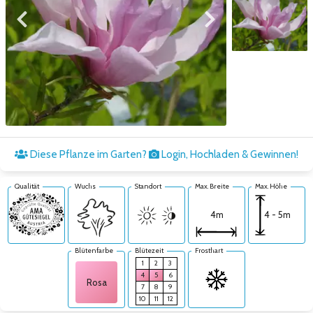
Zum vorigen Bild
Zum nächsten Bild
Zum nächsten Bild
Diese Pflanze im Garten?
Login, Hochladen & Gewinnen!
Qualität
Wuchs
Standort
Max. Breite
Max. Höhe
4 - 5m
4m
Blütenfarbe
Blütezeit
Frosthart
1
2
3
4
5
6
Rosa
7
8
9
10
11
12