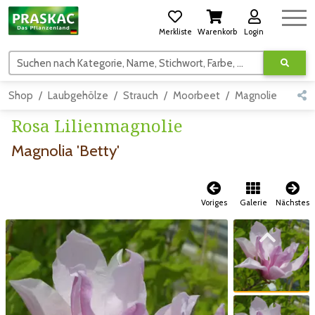
Merkliste
Warenkorb
Login
Suchen nach Kategorie, Name, Stichwort, Farbe, usw.
Shop
Laubgehölze
Strauch
Moorbeet
Magnolie
Deta
Rosa Lilienmagnolie
Magnolia 'Betty'
Voriges
Galerie
Nächstes
Zum vorigen Bild