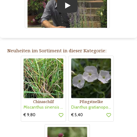
Play
Neuheiten im Sortiment in dieser Kategorie:
Chinaschilf
Pfingstnelke
Miscanthus sinensis 'Strictus Dwarf'
Dianthus gratianopolitanus 'La Bourboule White'
€ 9,80
€ 5,40