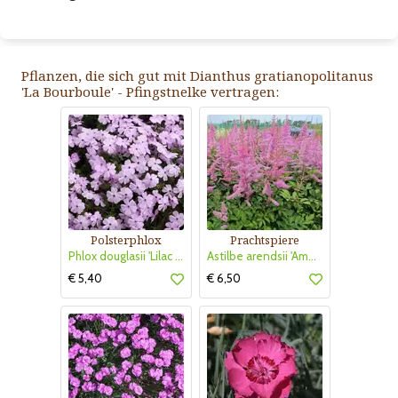
Pflanzen, die sich gut mit Dianthus gratianopolitanus
'La Bourboule' - Pfingstnelke vertragen:
Polsterphlox
Prachtspiere
Phlox douglasii 'Lilac Cloud'
Astilbe arendsii 'Amethyst'
€ 5,40
€ 6,50