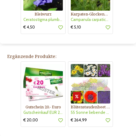
Bleiwurz
Karpaten-Glockenblume
Ceratostigma plumbaginoides
Campanula carpatica 'Weiße Clips'
€ 4,50
€ 5,10
Ergänzende Produkte:
Gutschein 20.- Euro
Blütenstaudenbeet Kollektion Nr. 504
Gutscheinkauf EUR 20.-
55 Sonne liebende Stauden für 6 m² Beet mit Pflanzplan
€ 20,00
€ 264,99