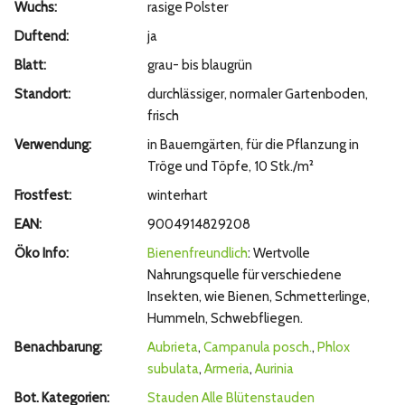
Wuchs:
rasige Polster
Duftend:
ja
Blatt:
grau- bis blaugrün
Standort:
durchlässiger, normaler Gartenboden,
frisch
Verwendung:
in Bauerngärten, für die Pflanzung in
Tröge und Töpfe, 10 Stk./m²
Frostfest:
winterhart
EAN:
9004914829208
Öko Info:
Bienenfreundlich
: Wertvolle
Nahrungsquelle für verschiedene
Insekten, wie Bienen, Schmetterlinge,
Hummeln, Schwebfliegen.
Benachbarung:
Aubrieta
,
Campanula posch.
,
Phlox
subulata
,
Armeria
,
Aurinia
Bot. Kategorien:
Stauden
Alle Blütenstauden