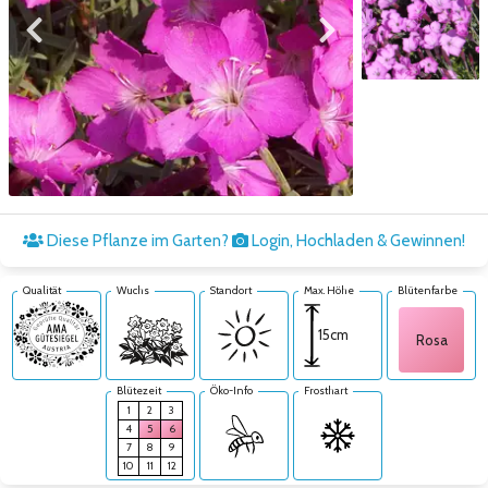
Zum vorigen Bild
Zum nächsten Bild
Zum nächsten Bild
Diese Pflanze im Garten?
Login, Hochladen & Gewinnen!
Qualität
Wuchs
Standort
Max. Höhe
Blütenfarbe
15cm
Rosa
Blütezeit
Öko-Info
Frosthart
1
2
3
4
5
6
7
8
9
10
11
12