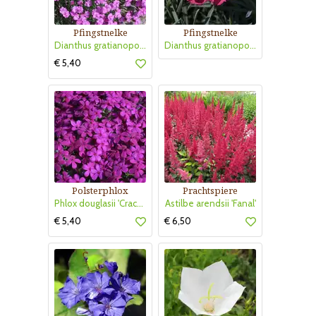
Pfingstnelke
Pfingstnelke
Dianthus gratianopolitanus 'Pink Jewel'
Dianthus gratianopolitanus 'Rotkäppchen'
€ 5,40
Polsterphlox
Prachtspiere
Phlox douglasii 'Crackerjack'
Astilbe arendsii 'Fanal'
€ 5,40
€ 6,50