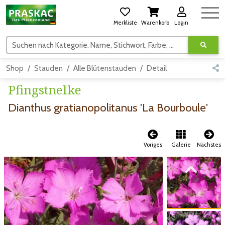
Merkliste
Warenkorb
Login
Suchen nach Kategorie, Name, Stichwort, Farbe, usw.
Shop
Stauden
Alle Blütenstauden
Detail
Pfingstnelke
Dianthus gratianopolitanus 'La Bourboule'
Voriges
Galerie
Nächstes
Zum vorigen Bild