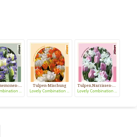
Tulpen,Anemonen-Mischung
Tulpen-Mischung
Tulpen,Narzissen-Mischung
Lovely Combination Tulpen,Anemonen
Lovely Combination Tulpen weiß,gelb,orange
Lovely Combination Tulpen rosa u.Narz.weiß