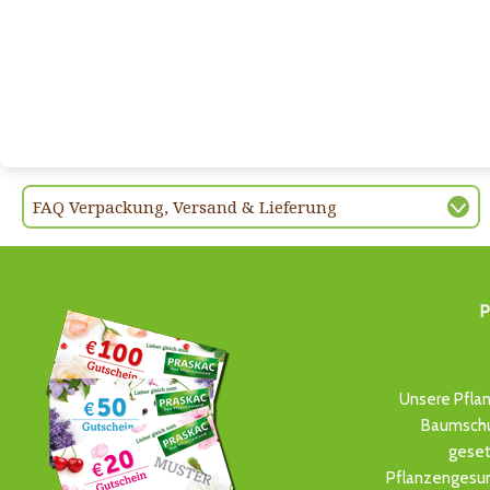
FAQ Verpackung, Versand & Lieferung
P
Unsere Pflan
Baumschul
geset
Pflanzengesun