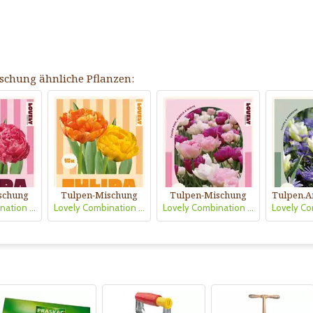
ischung ähnliche Pflanzen:
schung
Tulpen-Mischung
Tulpen-Mischung
Lovely Combination Tulpen gefüllt rosa
Lovely Combination Tulpen gef. Gelb orange
Lovely Combination Tulpen gefüllt weiß/rosa/violett