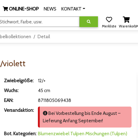
ONLINE-SHOP
NEWS
KONTAKT
tichwort, Farbe, usw.
Merkliste
Warenkorb
M
belkollektionen
Detail
/violett
Zwiebelgröße:
12/+
Wuchs:
45 cm
EAN:
8711805069438
Versandaktion:
Bei Vorbestellung bis Ende August –
Lieferung Anfang September!
Bot. Kategorien:
Blumenzwiebel
Tulpen
Mischungen (Tulpen)