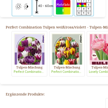
1
2
3
Mehrfärbi
4
5
6
40 - 60cm
7
8
9
g
10
11
12
Perfect Combination Tulpen weiß/rosa/violett - Tulpen-M
Tulpen-Mischung
Tulpen-Mischung
Tulpen-Mi
Perfect Combination Tulpen violett weiß
Perfect Combination Tulpen Fireworks
Ergänzende Produkte: