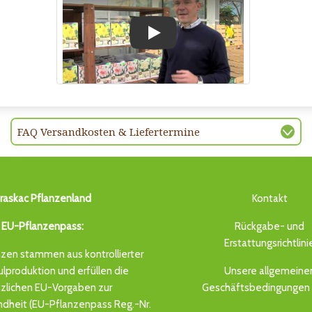
Play
FAQ Versandkosten & Liefertermine
raskac Pflanzenland
Kontakt
EU-Pflanzenpass:
Rückgabe- und
Erstattungsrichtlini
zen stammen aus kontrollierter
produktion und erfüllen die
Unsere allgemeine
zlichen EU-Vorgaben zur
Geschäftsbedingungen 
dheit (EU-Pflanzenpass Reg.-Nr.