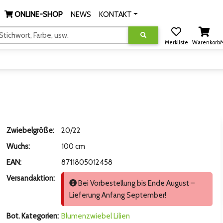
ONLINE-SHOP
NEWS
KONTAKT
tichwort, Farbe, usw.
Merkliste
Warenkorb
M
Zwiebelgröße:
20/22
Wuchs:
100 cm
EAN:
8711805012458
Versandaktion:
Bei Vorbestellung bis Ende August –
Lieferung Anfang September!
Bot. Kategorien:
Blumenzwiebel
Lilien