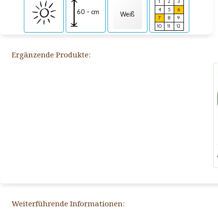
1
2
3
4
5
6
60 - cm
Weiß
7
8
9
10
11
12
Ergänzende Produkte:
Weiterführende Informationen: