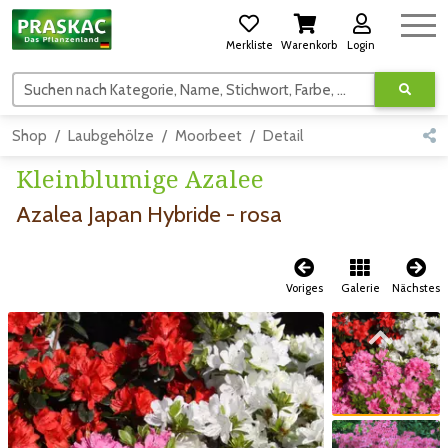
Merkliste
Warenkorb
Login
Suchen nach Kategorie, Name, Stichwort, Farbe, usw.
Shop
Laubgehölze
Moorbeet
Detail
Kleinblumige Azalee
Azalea Japan Hybride - rosa
Voriges
Galerie
Nächstes
Zum vorigen Bild