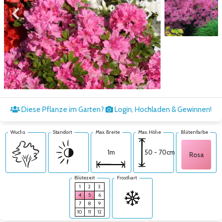
Zum vorigen Bild
Zum nächsten Bild
Zum nächsten Bild
Diese Pflanze im Garten?
Login, Hochladen & Gewinnen!
Wuchs
Standort
Max. Breite
Max. Höhe
Blütenfarbe
50 - 70cm
1m
Rosa
Blütezeit
Frosthart
1
2
3
4
5
6
7
8
9
10
11
12