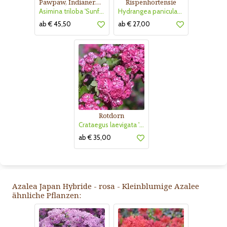
Pawpaw, Indianerbanane
Rispenhortensie
Asimina triloba 'Sunflower'
Hydrangea paniculata 'Vanille Fraise'
ab € 45,50
ab € 27,00
Rotdorn
Crataegus laevigata 'Pauls Scarlet'
ab € 35,00
Azalea Japan Hybride - rosa - Kleinblumige Azalee
ähnliche Pflanzen: