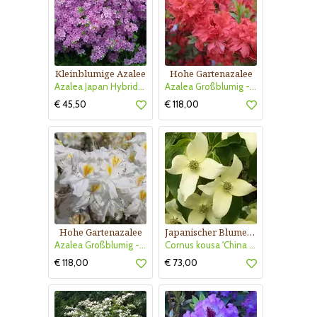
Kleinblumige Azalee
Hohe Gartenazalee
Azalea Japan Hybride - violett
Azalea Großblumig - rot
€ 45,50
€ 118,00
Hohe Gartenazalee
Japanischer Blumenhartriegel
Azalea Großblumig - weiß
Cornus kousa 'China Girl'
€ 118,00
€ 73,00