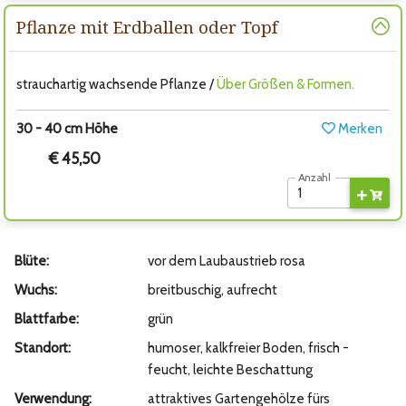
Pflanze mit Erdballen oder Topf
strauchartig wachsende Pflanze /
Über Größen & Formen.
30 - 40 cm Höhe
Merken
€ 45,50
Anzahl
Blüte:
vor dem Laubaustrieb rosa
Wuchs:
breitbuschig, aufrecht
Blattfarbe:
grün
Standort:
humoser, kalkfreier Boden, frisch -
feucht, leichte Beschattung
Verwendung:
attraktives Gartengehölze fürs