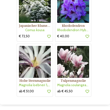
Japanischer Blumenhartriegel
Rhododendron
Cornus kousa
Rhododendron Hybride - violett PG2
€ 72,50
€ 40,00
Hohe Sternmagnolie
Tulpenmagnolie
Magnolia loebneri 'Leonard Messel'
Magnolia soulangeana
ab € 51,00
ab € 45,50