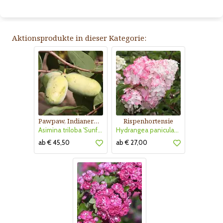
Aktionsprodukte in dieser Kategorie:
Pawpaw, Indianerbanane
Rispenhortensie
Asimina triloba 'Sunflower'
Hydrangea paniculata 'Vanille Fraise'
ab € 45,50
ab € 27,00