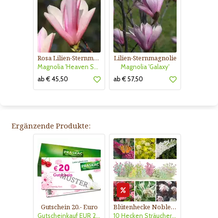
Rosa Lilien-Sternmagnolie
Lilien-Sternmagnolie
Magnolia 'Heaven Scent'
Magnolia 'Galaxy'
ab € 45,50
ab € 57,50
Ergänzende Produkte:
Gutschein 20.- Euro
Blütenhecke Nobless-Kollektion Nr. 402
Gutscheinkauf EUR 20.-
10 Hecken Sträucher - für 10 lfm Blütenhecke - Blühend März - Oktober