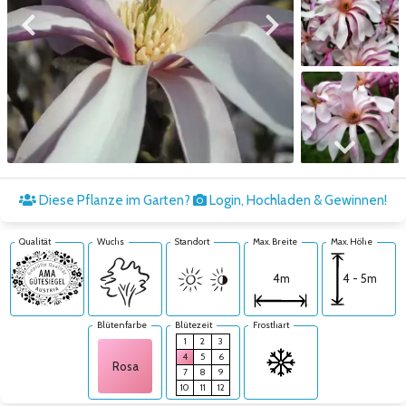
Zum vorigen Bild
Zum nächsten Bild
Zum nächsten Bild
Diese Pflanze im Garten?
Login, Hochladen & Gewinnen!
Qualität
Wuchs
Standort
Max. Breite
Max. Höhe
4 - 5m
4m
Blütenfarbe
Blütezeit
Frosthart
1
2
3
4
5
6
Rosa
7
8
9
10
11
12