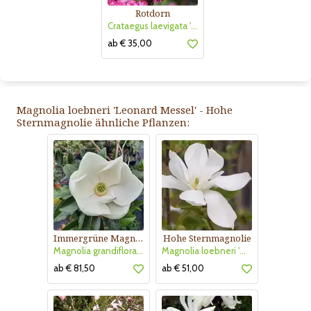
Rotdorn
Crataegus laevigata 'Pauls Scarlet'
ab € 35,00
Magnolia loebneri 'Leonard Messel' - Hohe
Sternmagnolie ähnliche Pflanzen:
Immergrüne Magnolie
Hohe Sternmagnolie
Magnolia grandiflora 'Little Gem'
Magnolia loebneri 'Merrill'
ab € 81,50
ab € 51,00