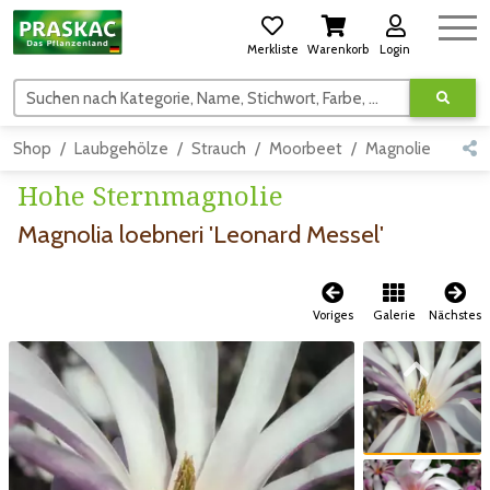
Merkliste
Warenkorb
Login
Suchen nach Kategorie, Name, Stichwort, Farbe, usw.
Shop
Laubgehölze
Strauch
Moorbeet
Magnolie
Deta
Hohe Sternmagnolie
Magnolia loebneri 'Leonard Messel'
Voriges
Galerie
Nächstes
Zum vorigen Bild