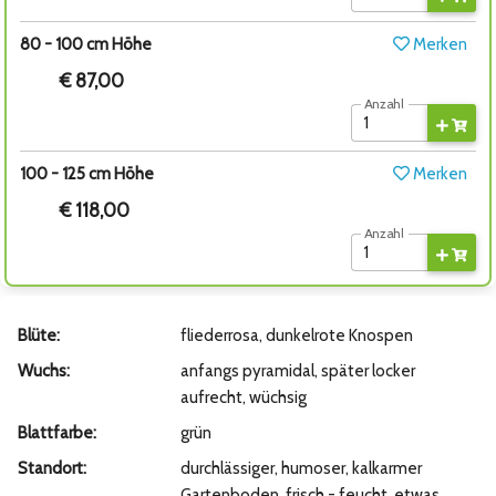
80 - 100 cm Höhe
Merken
€ 87,00
Anzahl
100 - 125 cm Höhe
Merken
€ 118,00
Anzahl
Blüte:
fliederrosa, dunkelrote Knospen
Wuchs:
anfangs pyramidal, später locker
aufrecht, wüchsig
Blattfarbe:
grün
Standort:
durchlässiger, humoser, kalkarmer
Gartenboden, frisch - feucht, etwas