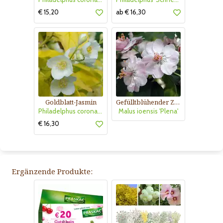
€ 15,20
ab € 16,30
Goldblatt-Jasmin
Gefülltblühender Zierapfel
Philadelphus coronarius 'Aureus'
Malus ioensis 'Plena'
€ 16,30
Ergänzende Produkte: