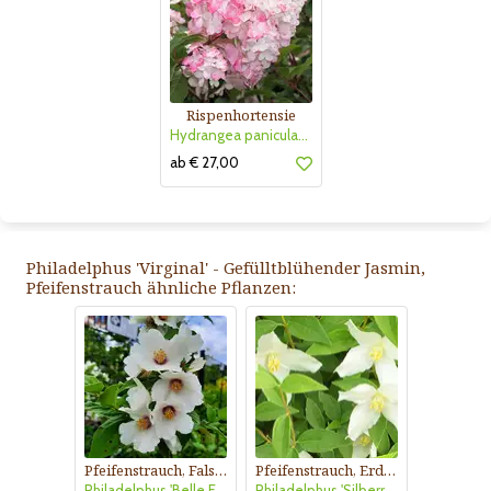
Rispenhortensie
Hydrangea paniculata 'Vanille Fraise'
ab € 27,00
Philadelphus 'Virginal' - Gefülltblühender Jasmin,
Pfeifenstrauch ähnliche Pflanzen:
Pfeifenstrauch, Falscher Jasmin
Pfeifenstrauch, Erdbeerjasmin
Philadelphus 'Belle Etoile'
Philadelphus 'Silberregen'