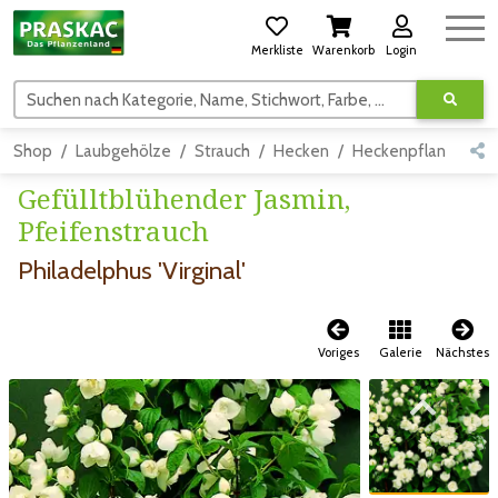
Merkliste
Warenkorb
Login
Suchen nach Kategorie, Name, Stichwort, Farbe, usw.
Shop
Laubgehölze
Strauch
Hecken
Heckenpflanzen
Gefülltblühender Jasmin,
Pfeifenstrauch
Philadelphus 'Virginal'
Voriges
Galerie
Nächstes
Zum vorigen Bild