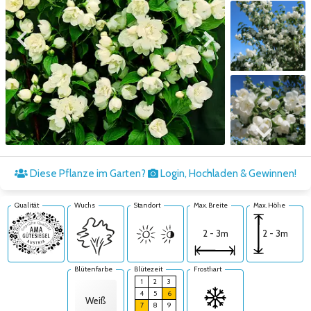
Zum vorigen Bild
Zum nächsten Bild
Zum nächsten Bild
Diese Pflanze im Garten?
Login, Hochladen & Gewinnen!
Qualität
Wuchs
Standort
Max. Breite
Max. Höhe
2 - 3m
2 - 3m
Blütenfarbe
Blütezeit
Frosthart
1
2
3
4
5
6
Weiß
7
8
9