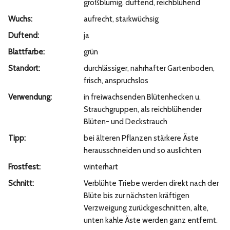
großblumig, duftend, reichblühend
Wuchs:
aufrecht, starkwüchsig
Duftend:
ja
Blattfarbe:
grün
Standort:
durchlässiger, nahrhafter Gartenboden,
frisch, anspruchslos
Verwendung:
in freiwachsenden Blütenhecken u.
Strauchgruppen, als reichblühender
Blüten- und Deckstrauch
Tipp:
bei älteren Pflanzen stärkere Äste
herausschneiden und so auslichten
Frostfest:
winterhart
Schnitt:
Verblühte Triebe werden direkt nach der
Blüte bis zur nächsten kräftigen
Verzweigung zurückgeschnitten, alte,
unten kahle Äste werden ganz entfernt.