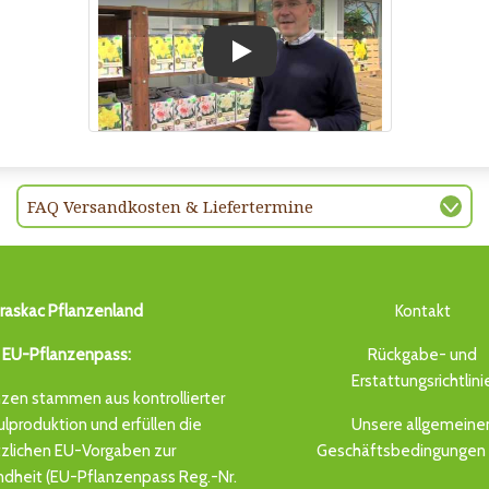
Play
FAQ Versandkosten & Liefertermine
raskac Pflanzenland
Kontakt
EU-Pflanzenpass:
Rückgabe- und
Erstattungsrichtlini
zen stammen aus kontrollierter
produktion und erfüllen die
Unsere allgemeine
zlichen EU-Vorgaben zur
Geschäftsbedingungen 
dheit (EU-Pflanzenpass Reg.-Nr.