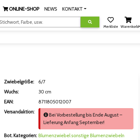
ONLINE-SHOP
NEWS
KONTAKT
tichwort, Farbe, usw.
Merkliste
Warenkorb
M
Zwiebelgröße:
6/7
Wuchs:
30 cm
EAN:
8711805012007
Versandaktion:
Bei Vorbestellung bis Ende August –
Lieferung Anfang September!
Bot. Kategorien:
Blumenzwiebel
sonstige Blumenzwiebeln