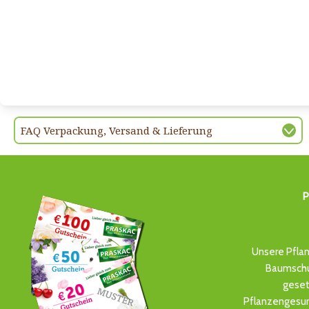
FAQ Verpackung, Versand & Lieferung
P
Unsere Pflan
Baumschul
geset
Pflanzengesun