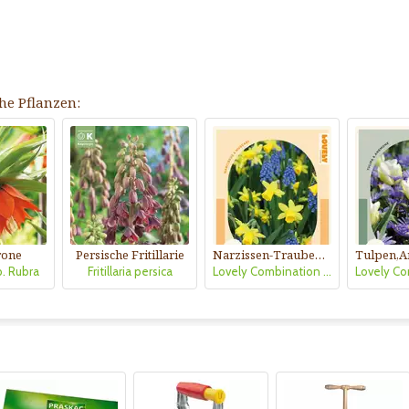
he Pflanzen:
rone
Persische Fritillarie
Narzissen-Traubenhyazinthenmischung
mp. Rubra
Fritillaria persica
Lovely Combination Narzissen und Muscari