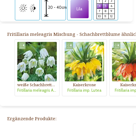
1
2
3
4
5
6
20 - 40cm
Lila
7
8
9
10
11
12
Fritillaria meleagris Mischung - Schachbrettblume ähnlic
weiße Schachbrettblume
Kaiserkrone
Kaiserk
Fritillaria meleagris Alba
Fritillaria imp. Lutea
Fritillaria i
Ergänzende Produkte: