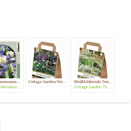
Tulpen,Anemonen-Mischung
Cottage Garden Verwilderungs Mischung
Weißblühende Zwiebelmischung
Lovely Combination Tulpen,Anemonen
Cottage Garden The White Forest