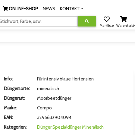
ONLINE-SHOP
NEWS
KONTAKT
tichwort, Farbe, usw.
Merkliste
Warenkorb
M
Info:
Für intensiv blaue Hortensien
Düngersorte:
mineralisch
Düngerart:
Moorbeetdünger
Marke:
Compo
EAN:
3295632904094
Kategorien:
Dünger
Spezialdünger
Mineralisch