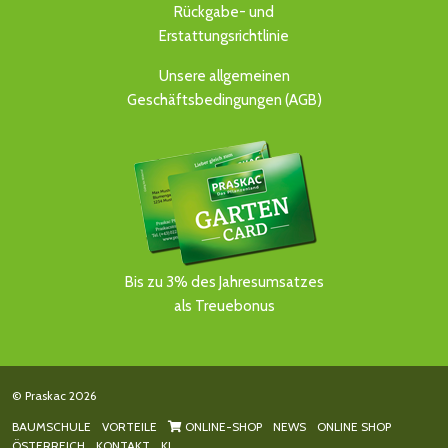
Rückgabe- und
Erstattungsrichtlinie
Unsere allgemeinen
Geschäftsbedingungen (AGB)
Bis zu 3% des Jahresumsatzes
als Treuebonus
© Praskac 2026
BAUMSCHULE
VORTEILE
ONLINE-SHOP
NEWS
ONLINE SHOP
ÖSTERREICH
KONTAKT
KI