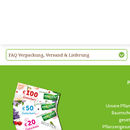
FAQ Verpackung, Versand & Lieferung
P
Unsere Pflan
Baumschul
geset
Pflanzengesun