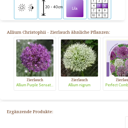
1
2
3
4
5
6
20 - 40cm
Lila
7
8
9
10
11
12
Allium Christophii - Zierlauch ähnliche Pflanzen:
Zierlauch
Zierlauch
Zierla
Allium Purple Sensation
Allium nigrum
Ergänzende Produkte: