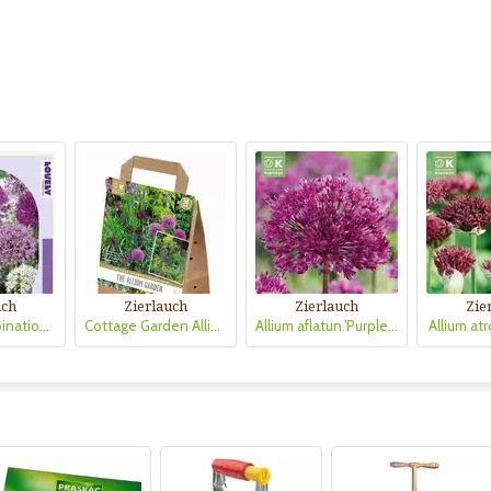
uch
Zierlauch
Zierlauch
Zie
Perfect Combination Allium 'Large Ball Blend'
Cottage Garden Allium Mischung
Allium aflatun.'Purple Sensation'
Allium at