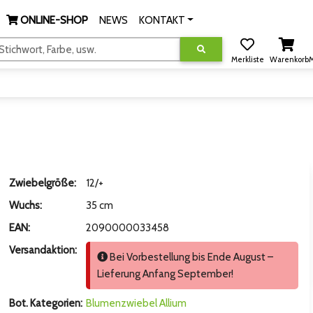
ONLINE-SHOP
NEWS
KONTAKT
tichwort, Farbe, usw.
Merkliste
Warenkorb
M
Zwiebelgröße:
12/+
Wuchs:
35 cm
EAN:
2090000033458
Versandaktion:
Bei Vorbestellung bis Ende August –
Lieferung Anfang September!
Bot. Kategorien:
Blumenzwiebel
Allium