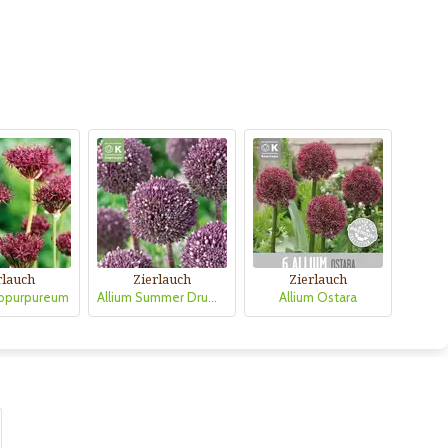
rlauch
Zierlauch
Zierlauch
ropurpureum
Allium Summer Drummer
Allium Ostara