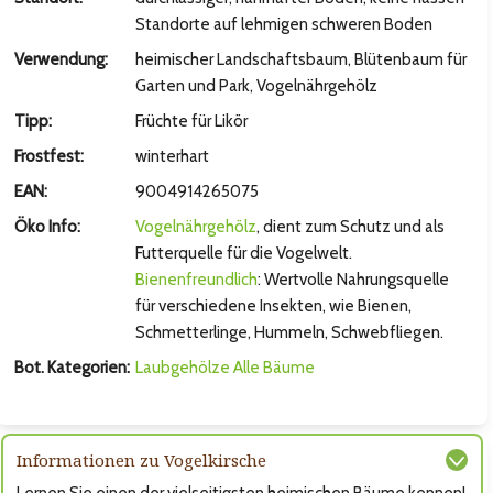
hsten Bild
Standorte auf lehmigen schweren Boden
Verwendung:
heimischer Landschaftsbaum, Blütenbaum für
Garten und Park, Vogelnährgehölz
Tipp:
Früchte für Likör
Frostfest:
winterhart
EAN:
9004914265075
Öko Info:
Vogelnährgehölz
, dient zum Schutz und als
Futterquelle für die Vogelwelt.
Bienenfreundlich
: Wertvolle Nahrungsquelle
für verschiedene Insekten, wie Bienen,
hsten Bild
Schmetterlinge, Hummeln, Schwebfliegen.
Bot. Kategorien:
Laubgehölze
Alle Bäume
Informationen zu Vogelkirsche