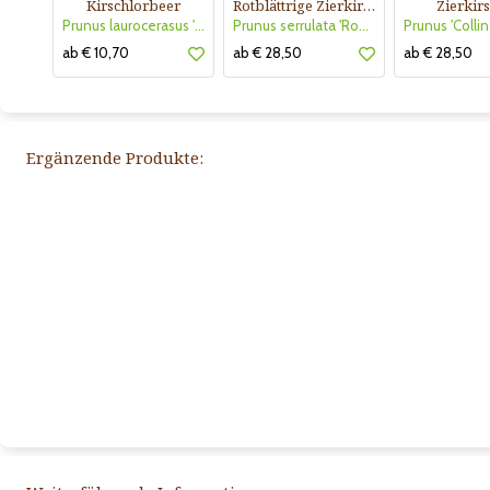
Kirschlorbeer
Rotblättrige Zierkirsche
Zierkir
Prunus laurocerasus 'Etna'
Prunus serrulata 'Royal Burgundy'
ab € 10,70
ab € 28,50
ab € 28,50
Ergänzende Produkte: