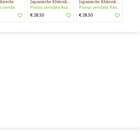
kirsche
Japanische Blütenkirsche
Japanische Blütenkirsche
s serrula
Prunus serrulata 'Asano'
Prunus serrulata 'Kanzan'
€ 28,50
€ 28,50