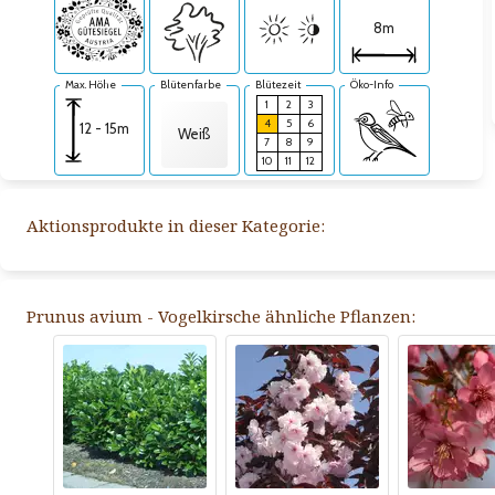
8m
Max. Höhe
Blütenfarbe
Blütezeit
Öko-Info
1
2
3
4
5
6
12 - 15m
Weiß
7
8
9
10
11
12
Aktionsprodukte in dieser Kategorie:
Prunus avium - Vogelkirsche ähnliche Pflanzen: