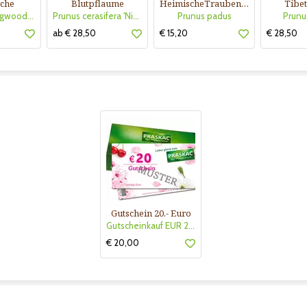
sche
Blutpflaume
HeimischeTraubenkirsche
Tibet
Prunus 'Collingwood Ingram'
Prunus cerasifera 'Nigra'
Prunus padus
Prunu
ab € 28,50
€ 15,20
€ 28,50
Gutschein 20.- Euro
Gutscheinkauf EUR 20.-
€ 20,00