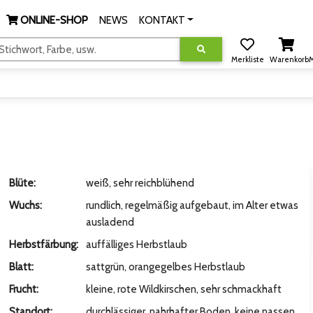
ONLINE-SHOP
NEWS
KONTAKT
tichwort, Farbe, usw.
Merkliste
Warenkorb
M
Blüte:
weiß, sehr reichblühend
Wuchs:
rundlich, regelmäßig aufgebaut, im Alter etwas
ausladend
Herbstfärbung:
auffälliges Herbstlaub
Blatt:
sattgrün, orangegelbes Herbstlaub
Frucht:
kleine, rote Wildkirschen, sehr schmackhaft
Standort:
durchlässiger, nahrhafter Boden, keine nassen