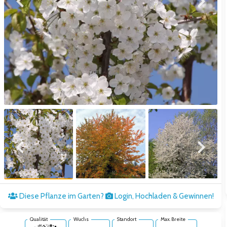
Zum vorigen Bild
Zum näc
Zum vorigen Bild
Zum näc
Diese Pflanze im Garten?
Login, Hochladen & Gewinnen!
Qualität
Wuchs
Standort
Max. Breite