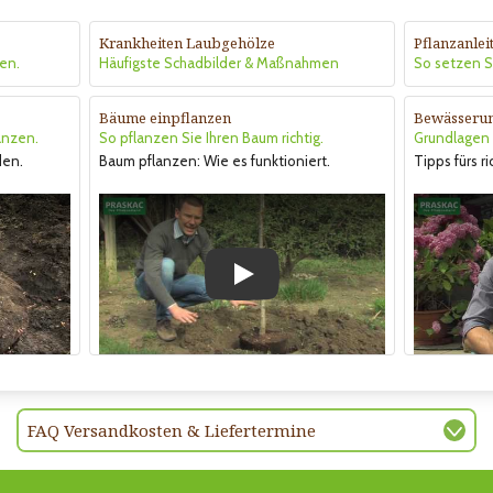
Krankheiten Laubgehölze
Pflanzanle
en.
Häufigste Schadbilder & Maßnahmen
So setzen Si
Bäume einpflanzen
Bewässeru
anzen.
So pflanzen Sie Ihren Baum richtig.
Grundlagen &
den.
Baum pflanzen: Wie es funktioniert.
Tipps fürs r
Play
FAQ Versandkosten & Liefertermine