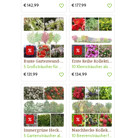
€ 142,99
€ 177,99
Bunte Gartenwand-Kollektion Nr. 403
Erste Reihe Kollektion Nr. 407
5 Großsträucher für buntlaubige Gartenwand, sonnig- halbschattig
10 Kleinsträucher als Vorpflanzung, sonning-halbschattig
€ 131,99
€ 134,99
Immergrüne Hecke - Kollektion Nr. 415
Naschhecke Kollektion Nr. 420
5 Gartensträucher als Sichtschutz - sonnig und halbschattig
10 Beerensträucher für sonnigen Standort- niedrig wachsend