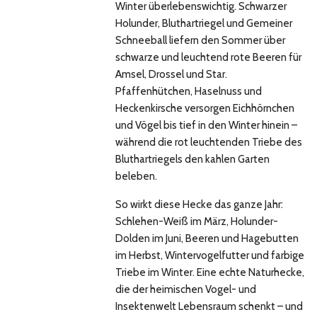
Winter überlebenswichtig. Schwarzer
Holunder, Bluthartriegel und Gemeiner
Schneeball liefern den Sommer über
schwarze und leuchtend rote Beeren für
Amsel, Drossel und Star.
Pfaffenhütchen, Haselnuss und
Heckenkirsche versorgen Eichhörnchen
und Vögel bis tief in den Winter hinein –
während die rot leuchtenden Triebe des
Bluthartriegels den kahlen Garten
beleben.
So wirkt diese Hecke das ganze Jahr:
Schlehen-Weiß im März, Holunder-
Dolden im Juni, Beeren und Hagebutten
im Herbst, Wintervogelfutter und farbige
Triebe im Winter. Eine echte Naturhecke,
die der heimischen Vogel- und
Insektenwelt Lebensraum schenkt – und