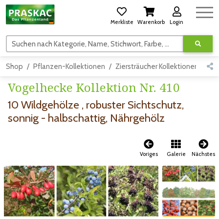
Merkliste
Warenkorb
Login
Suchen nach Kategorie, Name, Stichwort, Farbe, usw.
Shop
Pflanzen-Kollektionen
Ziersträucher Kollektionen
Det
Vogelhecke Kollektion Nr. 410
10 Wildgehölze , robuster Sichtschutz,
sonnig - halbschattig, Nährgehölz
Voriges
Galerie
Nächstes
Zum vorigen Bild