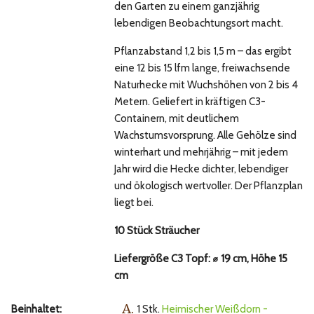
den Garten zu einem ganzjährig
lebendigen Beobachtungsort macht.
Pflanzabstand 1,2 bis 1,5 m – das ergibt
eine 12 bis 15 lfm lange, freiwachsende
Naturhecke mit Wuchshöhen von 2 bis 4
Metern. Geliefert in kräftigen C3-
Containern, mit deutlichem
Wachstumsvorsprung. Alle Gehölze sind
winterhart und mehrjährig – mit jedem
Jahr wird die Hecke dichter, lebendiger
und ökologisch wertvoller. Der Pflanzplan
liegt bei.
10 Stück Sträucher
Liefergröße C3 Topf: ⌀ 19 cm, Höhe 15
cm
A.
Beinhaltet:
1 Stk.
Heimischer Weißdorn -