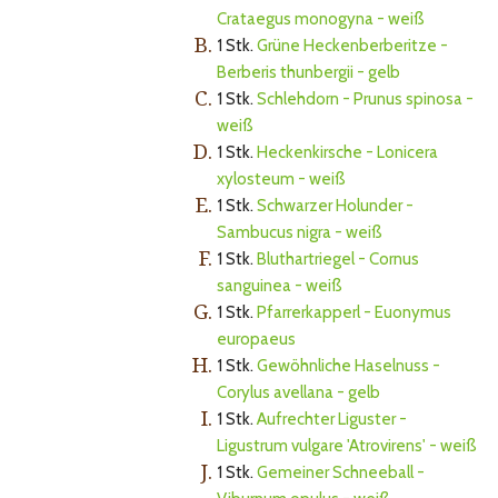
Crataegus monogyna - weiß
B.
1 Stk.
Grüne Heckenberberitze -
Berberis thunbergii - gelb
C.
1 Stk.
Schlehdorn - Prunus spinosa -
weiß
D.
1 Stk.
Heckenkirsche - Lonicera
xylosteum - weiß
E.
1 Stk.
Schwarzer Holunder -
Sambucus nigra - weiß
F.
1 Stk.
Bluthartriegel - Cornus
sanguinea - weiß
G.
1 Stk.
Pfarrerkapperl - Euonymus
europaeus
H.
1 Stk.
Gewöhnliche Haselnuss -
Corylus avellana - gelb
I.
1 Stk.
Aufrechter Liguster -
Ligustrum vulgare 'Atrovirens' - weiß
J.
1 Stk.
Gemeiner Schneeball -