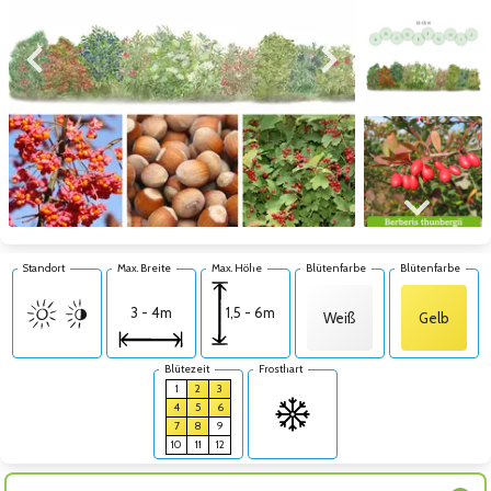
Zum vorigen Bild
Zum nächsten Bild
Zum nächsten Bild
Standort
Max. Breite
Max. Höhe
Blütenfarbe
Blütenfarbe
1,5 - 6m
3 - 4m
Weiß
Gelb
Blütezeit
Frosthart
1
2
3
4
5
6
7
8
9
10
11
12