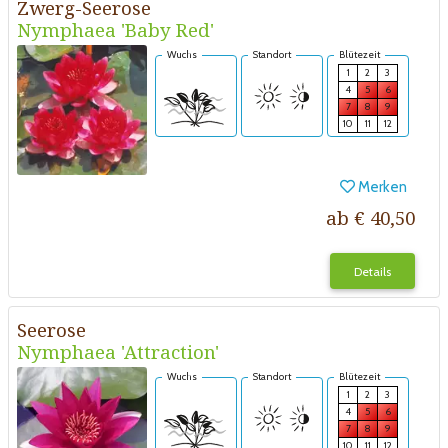
Zwerg-Seerose
Nymphaea 'Baby Red'
Wuchs
Standort
Blütezeit
1
2
3
4
5
6
7
8
9
10
11
12
Merken
ab € 40,50
Details
Seerose
Nymphaea 'Attraction'
Wuchs
Standort
Blütezeit
1
2
3
4
5
6
7
8
9
10
11
12