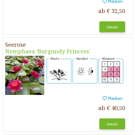
Merken
ab € 32,50
Details
Seerose
Nymphaea 'Burgundy Princess'
Wuchs
Standort
Blütezeit
1
2
3
4
5
6
7
8
9
10
11
12
Merken
ab € 40,50
Details