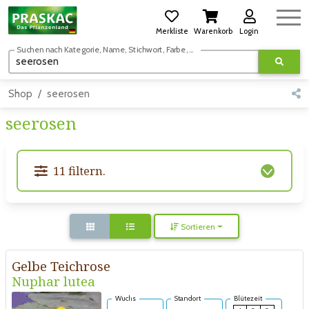
Merkliste
Warenkorb
Login
Suchen nach Kategorie, Name, Stichwort, Farbe, usw.
Shop
seerosen
seerosen
11 filtern.
Sortieren
Gelbe Teichrose
Nuphar lutea
Wuchs
Standort
Blütezeit