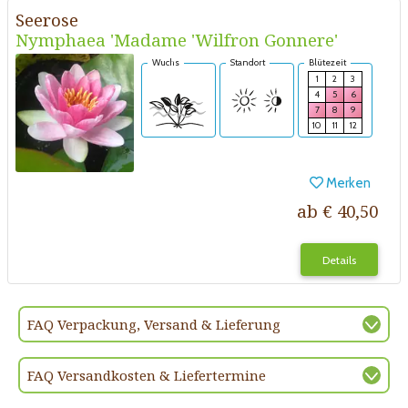
Seerose
Nymphaea 'Madame 'Wilfron Gonnere'
Wuchs
Standort
Blütezeit
1
2
3
4
5
6
7
8
9
10
11
12
Merken
ab € 40,50
Details
FAQ Verpackung, Versand & Lieferung
FAQ Versandkosten & Liefertermine