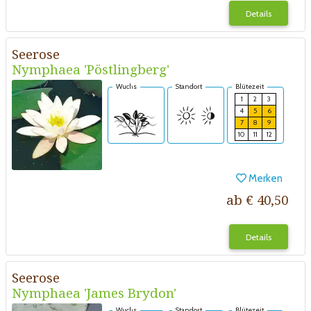
Details
Seerose
Nymphaea 'Pöstlingberg'
Wuchs
Standort
Blütezeit
1
2
3
4
5
6
7
8
9
10
11
12
Merken
ab € 40,50
Details
Seerose
Nymphaea 'James Brydon'
Wuchs
Standort
Blütezeit