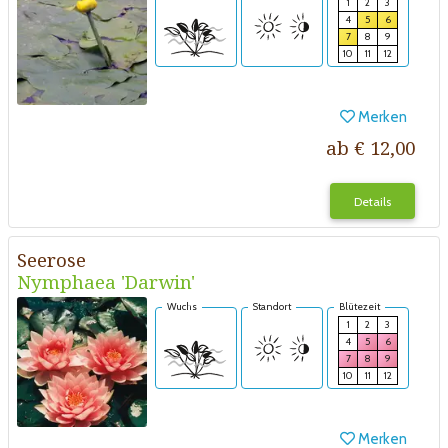
1
2
3
4
5
6
7
8
9
10
11
12
Merken
ab € 12,00
Details
Seerose
Nymphaea 'Darwin'
Wuchs
Standort
Blütezeit
1
2
3
4
5
6
7
8
9
10
11
12
Merken