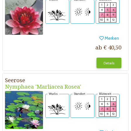
1
2
3
4
5
6
7
8
9
10
11
12
Merken
ab € 40,50
Details
Seerose
Nymphaea 'Marliacea Rosea'
Wuchs
Standort
Blütezeit
1
2
3
4
5
6
7
8
9
10
11
12