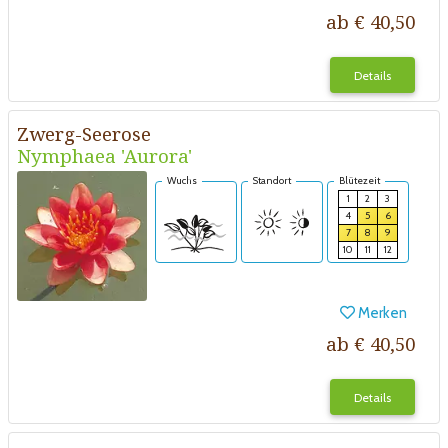
ab € 40,50
Details
Zwerg-Seerose
Nymphaea 'Aurora'
Wuchs
Standort
Blütezeit
1
2
3
4
5
6
7
8
9
10
11
12
Merken
ab € 40,50
Details