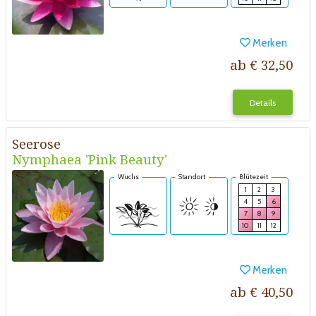
Merken
ab € 32,50
Details
Seerose
Nymphaea 'Pink Beauty'
Wuchs
Standort
Blütezeit
1
2
3
4
5
6
7
8
9
10
11
12
Merken
ab € 40,50