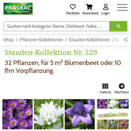
Merkliste
Warenkorb
Login
Suchen nach Kategorie, Name, Stichwort, Farbe, usw.
Shop
Pflanzen-Kollektionen
Stauden Kollektionen
Detail
Stauden-Kollektion Nr. 529
32 Pflanzen, für 5 m² Blumenbeet oder 10
lfm Vorpflanzung
Galerie
Nächstes
Zum vorigen Bild