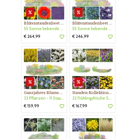
Blütenstaudenbeet Kollektion Nr. 504
Blütenstaudenbeet Kollektion Nr. 505
55 Sonne liebende Stauden für 6 m² Beet mit Pflanzplan
55 Sonne liebende Blütenstauden - 5m² Beet mit Pflanzplan
€ 264,99
€ 246,99
Ganzjahres-Blumenbeet Kollektion Nr. 520
Stauden-Kollektion Nr. 530
32 Pflanzen - 11 Staudensorten für Beet an sonnige Plätzen
32 Frühlingsfrische Stauden für 5 m² Sonnenbeet oder 10 lfm Vorpflanzung
€ 159,99
€ 167,99