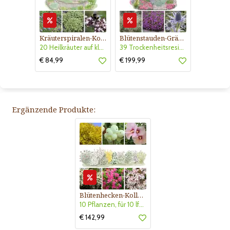
Kräuterspiralen-Kollektion Nr. 540
Blütenstauden-Gräser-Kollektion Nr. 550
20 Heilkräuter auf kleinsten Raum für 2-3 m Durchmesser
39 Trockenheitsresistente Pflanzen für 4,5 m² sonniges Blumenbeet
€ 84,99
€ 199,99
Ergänzende Produkte:
Blütenhecken-Kollektion Nr. 401
10 Pflanzen, für 10 lfm Hecke, sonnig
€ 142,99