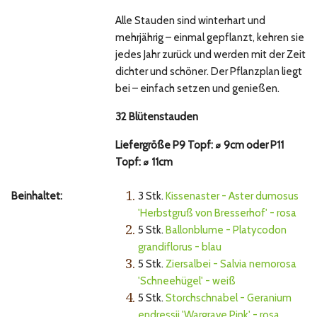
Alle Stauden sind winterhart und
mehrjährig – einmal gepflanzt, kehren sie
jedes Jahr zurück und werden mit der Zeit
dichter und schöner. Der Pflanzplan liegt
bei – einfach setzen und genießen.
32 Blütenstauden
Liefergröße P9 Topf: ⌀ 9cm oder P11
Topf: ⌀ 11cm
1.
Beinhaltet:
3 Stk.
Kissenaster - Aster dumosus
'Herbstgruß von Bresserhof' - rosa
2.
5 Stk.
Ballonblume - Platycodon
grandiflorus - blau
3.
5 Stk.
Ziersalbei - Salvia nemorosa
'Schneehügel' - weiß
4.
5 Stk.
Storchschnabel - Geranium
endressii 'Wargrave Pink' - rosa