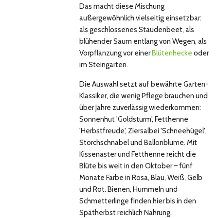
Das macht diese Mischung
außergewöhnlich vielseitig einsetzbar:
als geschlossenes Staudenbeet, als
blühender Saum entlang von Wegen, als
Vorpflanzung vor einer
Blütenhecke
oder
im Steingarten.
Die Auswahl setzt auf bewährte Garten-
Klassiker, die wenig Pflege brauchen und
über Jahre zuverlässig wiederkommen:
Sonnenhut 'Goldsturm', Fetthenne
'Herbstfreude', Ziersalbei 'Schneehügel',
Storchschnabel und Ballonblume. Mit
Kissenaster und Fetthenne reicht die
Blüte bis weit in den Oktober – fünf
Monate Farbe in Rosa, Blau, Weiß, Gelb
und Rot. Bienen, Hummeln und
Schmetterlinge finden hier bis in den
Spätherbst reichlich Nahrung.