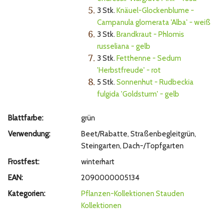
5.
3 Stk.
Knäuel-Glockenblume -
Campanula glomerata 'Alba' - weiß
6.
3 Stk.
Brandkraut - Phlomis
russeliana - gelb
7.
3 Stk.
Fetthenne - Sedum
'Herbstfreude' - rot
8.
5 Stk.
Sonnenhut - Rudbeckia
fulgida 'Goldsturm' - gelb
Blattfarbe:
grün
Verwendung:
Beet/Rabatte, Straßenbegleitgrün,
Steingarten, Dach-/Topfgarten
Frostfest:
winterhart
EAN:
2090000005134
Kategorien:
Pflanzen-Kollektionen
Stauden
Kollektionen