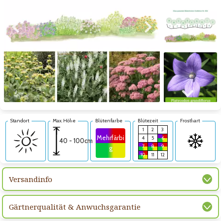
Zum vorigen Bild
Zum nächsten Bild
Zum nächsten Bild
Standort
Max. Höhe
Blütenfarbe
Blütezeit
Frosthart
1
2
3
Mehrfärbi
4
5
6
40 - 100cm
7
8
9
g
10
11
12
Versandinfo
Gärtnerqualität & Anwuchsgarantie