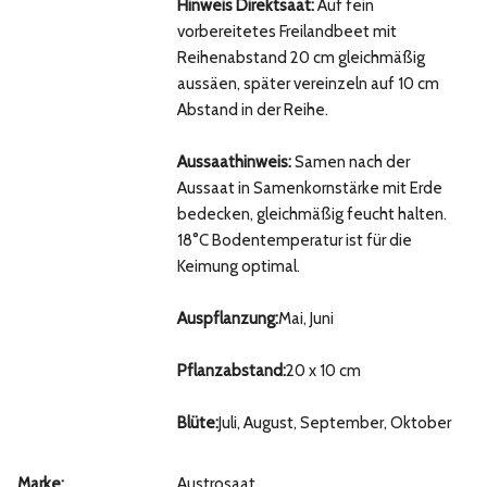
Hinweis Direktsaat:
Auf fein
vorbereitetes Freilandbeet mit
Reihenabstand 20 cm gleichmäßig
aussäen, später vereinzeln auf 10 cm
Abstand in der Reihe.
Aussaathinweis:
Samen nach der
Aussaat in Samenkornstärke mit Erde
bedecken, gleichmäßig feucht halten.
18°C Bodentemperatur ist für die
Keimung optimal.
Auspflanzung:
Mai, Juni
Pflanzabstand:
20 x 10 cm
Blüte:
Juli, August, September, Oktober
Marke:
Austrosaat