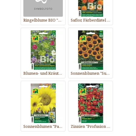
Ringelblume BIO "Orange"
Saflor, Färberdistel BIO
Blumen- und Kräutermischung BIO "Elegance"
Sonnenblumen "Sunrich Orange F1"
Sonnenblumen "Pacino F1"
Zinnien "Profusion Cherry"