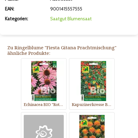
EAN:
9001415557555
Kategorien:
Saatgut
Blumensaat
Zu Ringelblume "Fiesta Gitana Prachtmischung"
ähnliche Produkte:
Echinacea BIO "Roter Sonnenhut"
Kapuzinerkresse BIO "Niedrige Mischung"