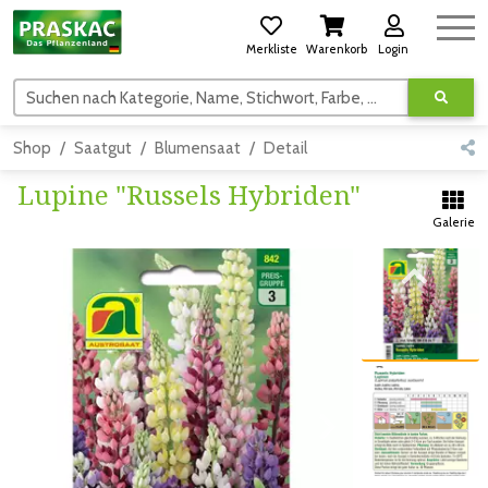
Merkliste
Warenkorb
Login
Suchen nach Kategorie, Name, Stichwort, Farbe, usw.
Shop
Saatgut
Blumensaat
Detail
Lupine "Russels Hybriden"
Galerie
Zum vorigen Bild
Zum vorigen Bild
Zum nächsten Bild