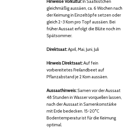
Hinweise Vorkultur:
In Saatkistchen
gleichmäßig aussäen, ca. 6 Wochen nach
der Keimung in Einzeltöpfe setzen oder
gleich 2-3 Korn pro Topf aussäen. Bei
früher Aussaat erfolgt die Blüte noch im
Spätsommer.
Direktsaat:
April, Mai, Juni, Juli
Hinweis Direktsaat:
Auf fein
vorbereitetes Freilandbeet auf
Pflanzabstand je 2 Korn aussäen.
Aussaathinweis:
Samen vor der Aussaat
48 Stunden in Wasser vorquellen lassen,
nach der Aussaat in Samenkornstärke
mit Erde bedecken. 15-20°C
Bodentemperatur ist für die Keimung
optimal.