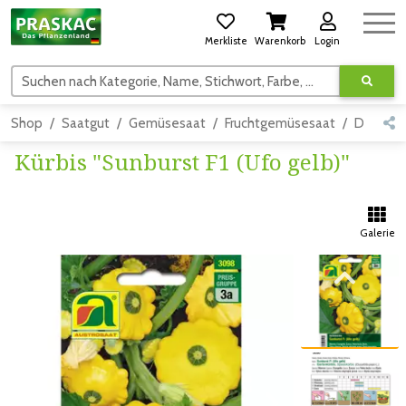
Merkliste
Warenkorb
Login
Suchen nach Kategorie, Name, Stichwort, Farbe, usw.
Shop
Saatgut
Gemüsesaat
Fruchtgemüsesaat
Detail
Kürbis "Sunburst F1 (Ufo gelb)"
Galerie
Zum vorigen Bild