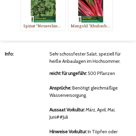
Spinat "Neuseeländer Spinat"
Mangold "Rhubarb Chard"
Info:
Sehr schossfester Salat, speziell für
heiße Anbaulagen im Hochsommer.
reicht für ungefähr:
500 Pflanzen
Ansprüche:
Benötigt gleichmäßige
Wasserversorgung.
Aussaat Vorkultur:
März, April, Mai,
Juni##Juli
Hinweise Vorkultur:
In Töpfen oder