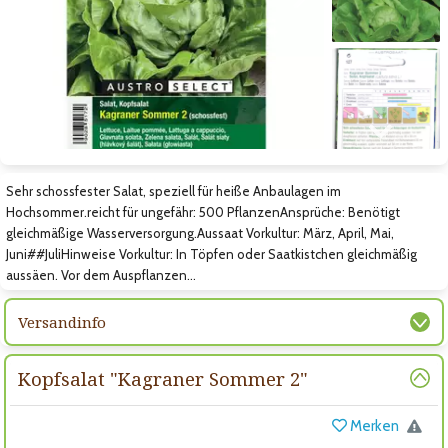
Zum vorigen Bild
Zum nächsten Bild
Zum nächsten Bild
Sehr schossfester Salat, speziell für heiße Anbaulagen im
Hochsommer.reicht für ungefähr: 500 PflanzenAnsprüche: Benötigt
gleichmäßige Wasserversorgung.Aussaat Vorkultur: März, April, Mai,
Juni##JuliHinweise Vorkultur: In Töpfen oder Saatkistchen gleichmäßig
aussäen. Vor dem Auspflanzen…
Versandinfo
Kopfsalat "Kagraner Sommer 2"
Merken