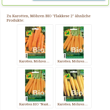
Zu Karotten, Möhren BIO "Flakkese 2" ähnliche
Produkte:
Karotten, Möhren BIO "Chantenay"
Karotten, Möhren BIO "Nantes 2"
Karotten BIO "Nantes 2" - Saatband
Karotten, Möhren BIO "Yellowstone"