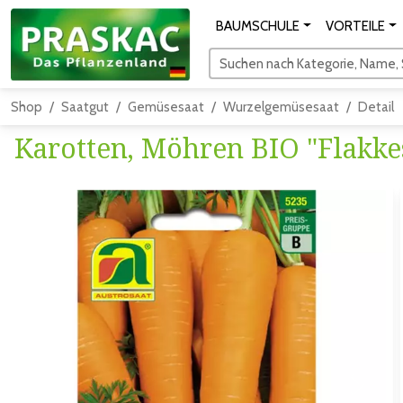
BAUMSCHULE
VORTEILE
Suchen nach Kategorie, Name, S
Shop
Saatgut
Gemüsesaat
Wurzelgemüsesaat
Detail
Karotten, Möhren BIO "Flakke
Zum vorigen Bild
Zum näc