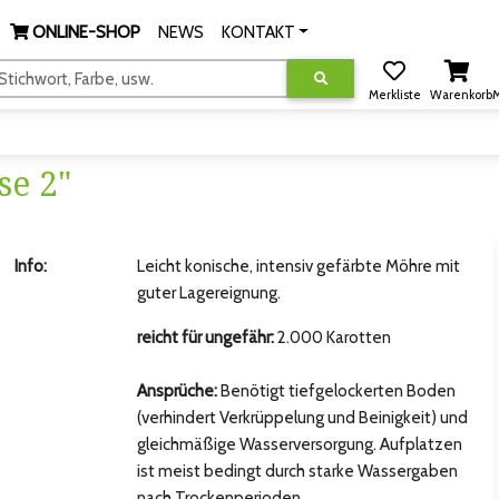
ONLINE-SHOP
NEWS
KONTAKT
tichwort, Farbe, usw.
Merkliste
Warenkorb
M
se 2"
Info:
Leicht konische, intensiv gefärbte Möhre mit
guter Lagereignung.
reicht für ungefähr:
2.000 Karotten
Ansprüche:
Benötigt tiefgelockerten Boden
(verhindert Verkrüppelung und Beinigkeit) und
gleichmäßige Wasserversorgung. Aufplatzen
ist meist bedingt durch starke Wassergaben
hsten Bild
nach Trockenperioden.