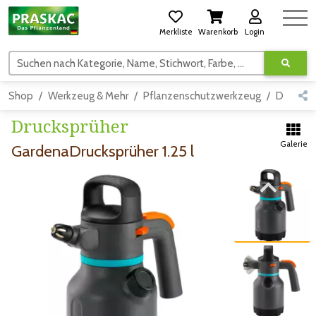
Merkliste
Warenkorb
Login
Suchen nach Kategorie, Name, Stichwort, Farbe, usw.
Shop
Werkzeug & Mehr
Pflanzenschutzwerkzeug
Detail
Drucksprüher
Galerie
GardenaDrucksprüher 1.25 l
Zum vorigen Bild
Zum vorigen Bild
Zum nächsten Bild