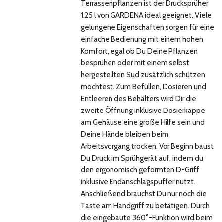
Terrassenpflanzen ist der Drucksprüher
1,25 l von GARDENA ideal geeignet. Viele
gelungene Eigenschaften sorgen für eine
einfache Bedienung mit einem hohen
Komfort, egal ob Du Deine Pflanzen
besprühen oder mit einem selbst
hergestellten Sud zusätzlich schützen
möchtest. Zum Befüllen, Dosieren und
Entleeren des Behälters wird Dir die
zweite Öffnung inklusive Dosierkappe
am Gehäuse eine große Hilfe sein und
Deine Hände bleiben beim
Arbeitsvorgang trocken. Vor Beginn baust
Du Druck im Sprühgerät auf, indem du
den ergonomisch geformten D-Griff
inklusive Endanschlagspuffer nutzt.
Anschließend brauchst Du nur noch die
Taste am Handgriff zu betätigen. Durch
die eingebaute 360°-Funktion wird beim