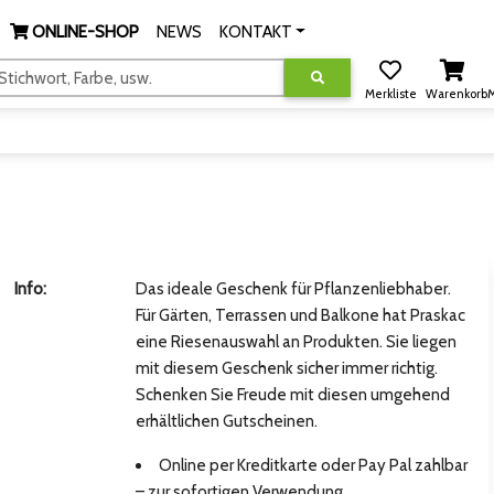
ONLINE-SHOP
NEWS
KONTAKT
tichwort, Farbe, usw.
Merkliste
Warenkorb
M
Info:
Das ideale Geschenk für Pflanzenliebhaber.
Für Gärten, Terrassen und Balkone hat Praskac
eine Riesenauswahl an Produkten. Sie liegen
mit diesem Geschenk sicher immer richtig.
Schenken Sie Freude mit diesen umgehend
erhältlichen Gutscheinen.
Online per Kreditkarte oder Pay Pal zahlbar
– zur sofortigen Verwendung.