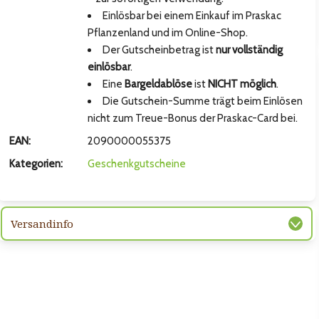
Einlösbar bei einem Einkauf im Praskac
Pflanzenland und im Online-Shop.
Der Gutscheinbetrag ist
nur vollständig
einlösbar
.
Eine
Bargeldablöse
ist
NICHT möglich
.
Die Gutschein-Summe trägt beim Einlösen
nicht zum Treue-Bonus der Praskac-Card bei.
EAN:
2090000055375
Kategorien:
Geschenkgutscheine
hsten Bild
Versandinfo