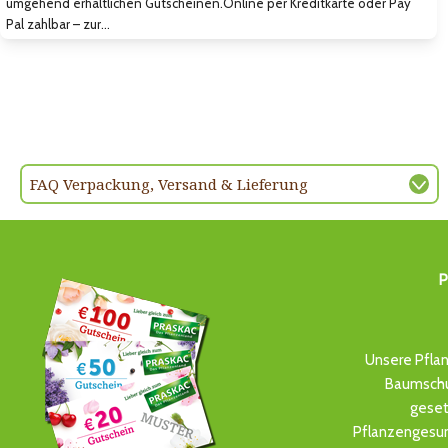
umgehend erhältlichen Gutscheinen.Online per Kreditkarte oder Pay
Pal zahlbar – zur…
FAQ Verpackung, Versand & Lieferung
P
Unsere Pflan
Baumschul
geset
Pflanzengesun